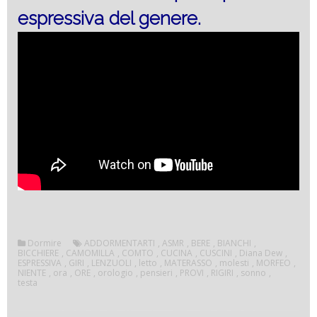
espressiva del genere.
Dormire
ADDORMENTARTI
,
ASMR
,
BERE
,
BIANCHI
,
BICCHIERE
,
CAMOMILLA
,
COMTO
,
CUCINA
,
CUSCINI
,
Diana Dew
,
ESPRESSIVA
,
GIRI
,
LENZUOLI
,
letto
,
MATERASSO
,
molesti
,
MORFEO
,
NIENTE
,
ora
,
ORE
,
orologio
,
pensieri
,
PROVI
,
RIGIRI
,
sonno
,
testa