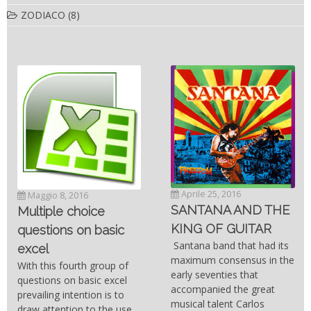
ZODIACO
(8)
Aprile 25, 2016
Maggio 8, 2016
SANTANA AND THE
Multiple choice
KING OF GUITAR
questions on basic
Santana band that had its
excel
maximum consensus in the
With this fourth group of
early seventies that
questions on basic excel
accompanied the great
prevailing intention is to
musical talent Carlos
draw attention to the use