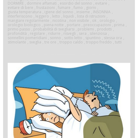
DORMIRE
,
dormire affamati
,
esordio del sonno
,
evitare
,
evitare di bere
,
frustazioni
,
fumare
,
fumo
,
giorni
,
giusta temperatura
,
igiene del sonno
,
insieme
,
INSONNIA
,
interferiscono
,
leggero
,
letto
,
liquidi
,
lista di istruzioni
,
mangiare regolarmente
,
nicotina
,
non visibile
,
ok
,
orologio
,
orologio biologico
,
piena notte
,
portare
,
preoccupazioni
,
prima
,
primo passo
,
probabilità di svegliarsi
,
problemi
,
prodotti
,
profondità
,
regolare
,
ridurre
,
risvegli
,
sera
,
silenziosa
,
sonnellini pomeridiani
,
sonno
,
sotto letto
,
spuntino
,
stessa ora
,
stimolante
,
sveglia
,
tre ore
,
troppo caldo
,
troppo freddo
,
tutti