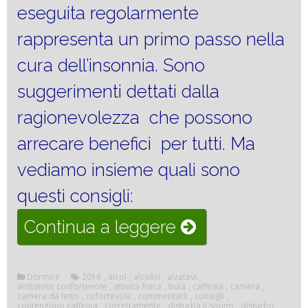
eseguita regolarmente
rappresenta un primo passo nella
cura dell’insonnia. Sono
suggerimenti dettati dalla
ragionevolezza che possono
arrecare benefici per tutti. Ma
vediamo insieme quali sono
questi consigli:
“L’igiene
Continua a leggere
del
sonno”
Dormire
2016
,
alcol
,
alcolici
,
alzatevi
,
ambiente confortevole
,
attività fisica
,
buia
,
caffeina
,
camera
,
camera da letto
,
cofortevole
,
commentarli
,
consigli
,
contengono caffeina
,
correttamente
,
disturba il sonno
,
disturbo
,