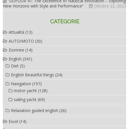
“DUFOUR 41: The Excellence of Nautical Innovation – Exploring
New Horizons with Style and Performance”
Ottobre 22, 2023
CATEGORIE
Attualità
(13)
AUTO/MOTO
(30)
Dormire
(14)
English
(341)
Diet
(5)
English Beautiful things
(24)
Navigation
(197)
motor yacht
(128)
sailing yacht
(69)
Relaxation guided english
(26)
Excel
(14)