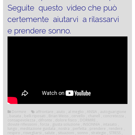
Seguite questo video che può
certemente aiutarvi a rilassarvi
e prendere sonno.
Dormire
affrontare
,
aiuto
,
al meglio
,
ANSIA
,
autoguarigione
,
basata
,
belli riposati
,
Brian Weiss
,
cervello
,
chanell
,
concretezza
,
consapevolezza
,
difronte
,
dolore fisico
,
DORMIRE
,
dovute riflessioni
,
forza
,
giusta soluzione
,
INSONNIA
,
intasato
,
lungo
,
meditazione guidata
,
nostra
,
perfetta
,
prendere
,
rendere
,
respiro
,
risvegliarsi
,
salute
,
situazioni
,
sonno
,
strategie
,
STRESS
,