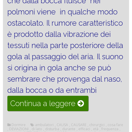
che dalla bocca fluisce nei
polmoni viene in qualche modo
ostacolato. Il rumore caratteristico
è prodotto dalla vibrazione dei
tessuti nella parte posteriore della
gola al passaggio del aria. Il suono
si origina in gola anche se può
sembrare che provenga dal naso,
dalla bocca o da entrambi
“RUSSAMENTO
Continua a leggere
DISTURBO
DEL
Dormire
ambulatori
,
CAUSA
,
CAUSARE
,
chirurgici
,
cosa fare
,
DEVIAZIONI
,
di lato
,
disturba
,
durante
,
efficaci
,
età
,
frequenza
,