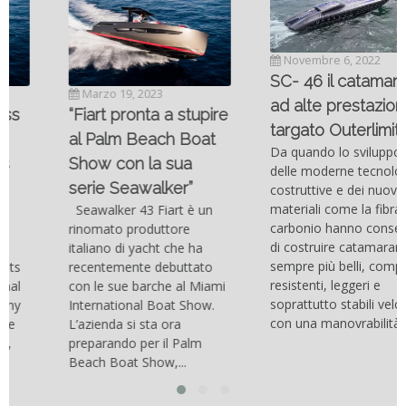
Novembre 6, 2022
SC- 46 il catamarano
Marzo 19, 2023
ad alte prestazioni
“Fiart pronta a stupire
targato Outerlimits.
al Palm Beach Boat
Da quando lo sviluppo
Show con la sua
delle moderne tecnologie
serie Seawalker”
costruttive e dei nuovi
materiali come la fibra di
Seawalker 43 Fiart è un
carbonio hanno consentito
rinomato produttore
di costruire catamarani
italiano di yacht che ha
sempre più belli, compatti,
recentemente debuttato
resistenti, leggeri e
con le sue barche al Miami
soprattutto stabili veloci
International Boat Show.
con una manovrabilità...
L’azienda si sta ora
preparando per il Palm
Beach Boat Show,...