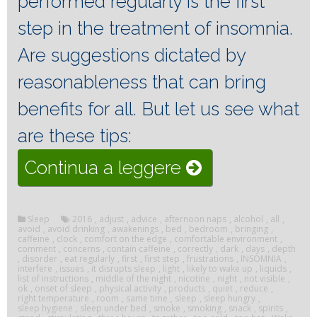
performed regularly is the first
step in the treatment of insomnia.
Are suggestions dictated by
reasonableness that can bring
benefits for all.
But let us see what
are these tips:
“Sleep
Continua a leggere
hygiene”
Sleep
2016
,
adjust
,
advice
,
afternoon naps
,
alcohol
,
all
,
avoid
,
avoid drinking
,
awakenings
,
bed
,
bedroom
,
bringing
,
caffeine
,
clock
,
comfort on the edge
,
comfortable environment
,
comment
,
concerns
,
contain caffeine
,
correctly
,
dark
,
days
,
depth
,
disorder
,
eat regularly
,
first
,
first step
,
frustrations
,
INSOMNIA
,
interfere
,
issues
,
it disrupts sleep
,
light
,
likely to wake up
,
liquids
,
list of instructions
,
middle of the night
,
nicotine
,
night
,
not visible
,
ok
,
onset of sleep
,
physical activity
,
products
,
quiet
,
reduce
,
right temperature
,
room
,
same time
,
sleep
,
sleep hungry
,
sleep hygiene
,
sleep under bed
,
smoke
,
smoking
,
snack
,
spirits
,