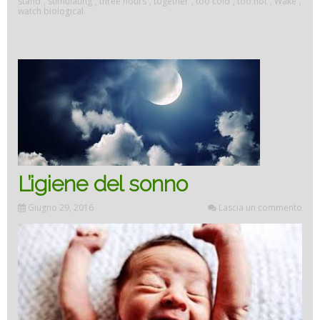
stand
,
stimulating
,
three hours
,
together
,
too cold
,
too hot
,
Wake
,
watch biological
L’igiene del sonno
Giugno 29, 2016
Lascia un commento