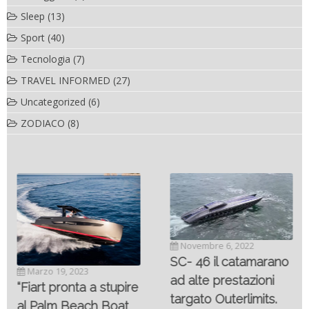
Sleep
(13)
Sport
(40)
Tecnologia
(7)
TRAVEL INFORMED
(27)
Uncategorized
(6)
ZODIACO
(8)
Novembre 6, 2022
SC- 46 il catamarano
Marzo 19, 2023
ad alte prestazioni
“Fiart pronta a stupire
targato Outerlimits.
al Palm Beach Boat