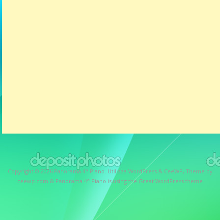
Copyright © 2026
Panorama 4° Piano
. Utilizza WordPress
&
CeeWP,
Theme by
ceewp.com
&
Panorama 4° Piano is using the Great WordPress theme