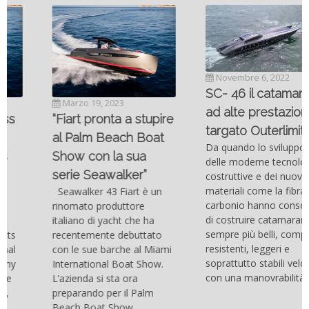
Novembre 6, 2022
SC- 46 il catamarano
Marzo 19, 2023
ad alte prestazioni
“Fiart pronta a stupire
targato Outerlimits.
al Palm Beach Boat
Da quando lo sviluppo
Show con la sua
delle moderne tecnologie
serie Seawalker”
costruttive e dei nuovi
materiali come la fibra di
Seawalker 43 Fiart è un
carbonio hanno consentito
rinomato produttore
di costruire catamarani
italiano di yacht che ha
sempre più belli, compatti,
recentemente debuttato
resistenti, leggeri e
con le sue barche al Miami
soprattutto stabili veloci
International Boat Show.
con una manovrabilità...
L’azienda si sta ora
preparando per il Palm
Beach Boat Show,...