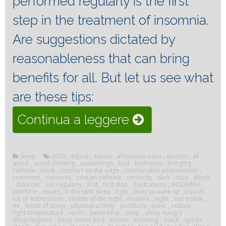
performed regularly is the first
step in the treatment of insomnia.
Are suggestions dictated by
reasonableness that can bring
benefits for all.
But let us see what
are these tips:
“Sleep
Continua a leggere
hygiene”
Sleep
2016
,
adjust
,
advice
,
afternoon naps
,
alcohol
,
all
,
avoid
,
avoid drinking
,
awakenings
,
bed
,
bedroom
,
bringing
,
caffeine
,
clock
,
comfort on the edge
,
comfortable environment
,
comment
,
concerns
,
contain caffeine
,
correctly
,
dark
,
days
,
depth
,
disorder
,
eat regularly
,
first
,
first step
,
frustrations
,
INSOMNIA
,
interfere
,
issues
,
it disrupts sleep
,
light
,
likely to wake up
,
liquids
,
list of instructions
,
middle of the night
,
nicotine
,
night
,
not visible
,
ok
,
onset of sleep
,
physical activity
,
products
,
quiet
,
reduce
,
right temperature
,
room
,
same time
,
sleep
,
sleep hungry
,
sleep hygiene
,
sleep under bed
,
smoke
,
smoking
,
snack
,
spirits
,