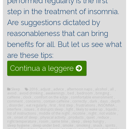
performed regularly is the first
step in the treatment of insomnia.
Are suggestions dictated by
reasonableness that can bring
benefits for all.
But let us see what
are these tips:
“Sleep
Continua a leggere
hygiene”
Sleep
2016
,
adjust
,
advice
,
afternoon naps
,
alcohol
,
all
,
avoid
,
avoid drinking
,
awakenings
,
bed
,
bedroom
,
bringing
,
caffeine
,
clock
,
comfort on the edge
,
comfortable environment
,
comment
,
concerns
,
contain caffeine
,
correctly
,
dark
,
days
,
depth
,
disorder
,
eat regularly
,
first
,
first step
,
frustrations
,
INSOMNIA
,
interfere
,
issues
,
it disrupts sleep
,
light
,
likely to wake up
,
liquids
,
list of instructions
,
middle of the night
,
nicotine
,
night
,
not visible
,
ok
,
onset of sleep
,
physical activity
,
products
,
quiet
,
reduce
,
right temperature
,
room
,
same time
,
sleep
,
sleep hungry
,
sleep hygiene
,
sleep under bed
,
smoke
,
smoking
,
snack
,
spirits
,