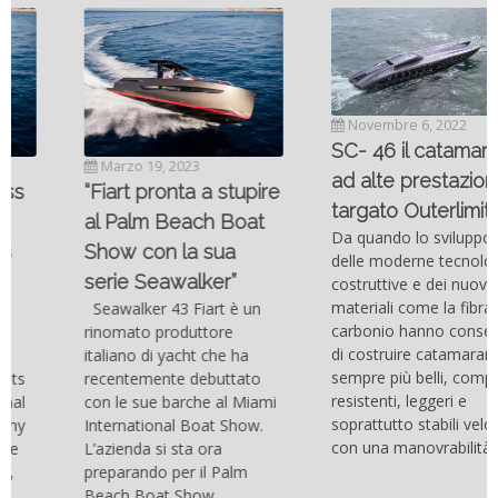
Novembre 6, 2022
SC- 46 il catamarano
Marzo 19, 2023
ad alte prestazioni
“Fiart pronta a stupire
targato Outerlimits.
al Palm Beach Boat
Da quando lo sviluppo
Show con la sua
delle moderne tecnologie
serie Seawalker”
costruttive e dei nuovi
materiali come la fibra di
Seawalker 43 Fiart è un
carbonio hanno consentito
rinomato produttore
di costruire catamarani
italiano di yacht che ha
sempre più belli, compatti,
recentemente debuttato
resistenti, leggeri e
con le sue barche al Miami
soprattutto stabili veloci
International Boat Show.
con una manovrabilità...
L’azienda si sta ora
preparando per il Palm
Beach Boat Show,...