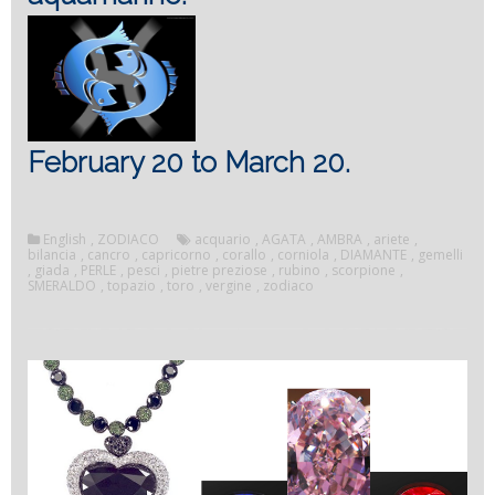
February 20 to March 20.
English
,
ZODIACO
acquario
,
AGATA
,
AMBRA
,
ariete
,
bilancia
,
cancro
,
capricorno
,
corallo
,
corniola
,
DIAMANTE
,
gemelli
,
giada
,
PERLE
,
pesci
,
pietre preziose
,
rubino
,
scorpione
,
SMERALDO
,
topazio
,
toro
,
vergine
,
zodiaco