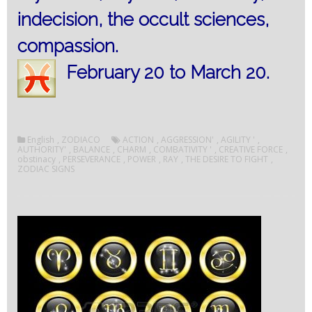
indecision, the occult sciences,
compassion.
February 20 to March 20.
English
,
ZODIACO
ACTION
,
AGGRESSION'
,
AGILITY '
,
AUTHORITY'
,
BALANCE
,
CHARM
,
COMBATIVITY '
,
CREATIVE FORCE
,
obstinacy
,
PERSEVERANCE
,
POWER
,
RAY
,
THE DESIRE TO FIGHT
,
ZODIAC SIGNS