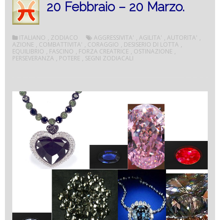
20 Febbraio – 20 Marzo.
ITALIANO
,
ZODIACO
AGGRESSIVITA'
,
AGILITA'
,
AUTORITA'
,
AZIONE
,
COMBATTIVITA'
,
CORAGGIO
,
DESISERIO DI LOTTA
,
EQUILIBRIO
,
FASCINO
,
FORZA CREATRICE
,
OSTINAZIONE
,
PERSEVERANZA
,
POTERE
,
SEGNI ZODIACALI