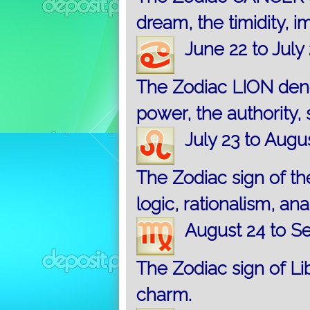
dream, the timidity, im
June 22 to July 
The Zodiac LION denot
power, the authority, s
July 23 to Augus
The Zodiac sign of t
logic, rationalism, ana
August 24 to S
The Zodiac sign of Lib
charm.