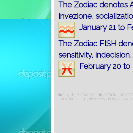
The Zodiac denotes A
invezione, socializatio
January 21 to F
The Zodiac FISH deno
sensitivity, indecisio
February 20 to
English
,
ZODIACO
ACTION
,
AGGRES
CREATIVE FORCE
,
obstinacy
,
PERSEVERANCE