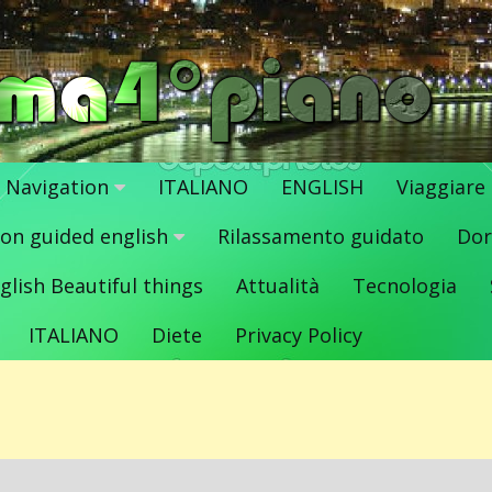
Navigation
ITALIANO
ENGLISH
Viaggiare
ion guided english
Rilassamento guidato
Dor
glish Beautiful things
Attualità
Tecnologia
ITALIANO
Diete
Privacy Policy