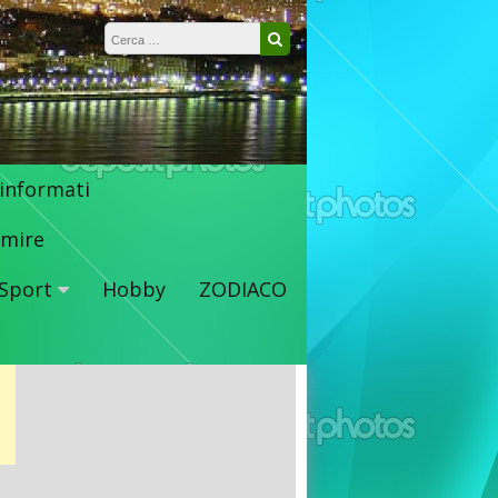
Ricerca per:
Cerca
 informati
mire
Sport
Hobby
ZODIACO