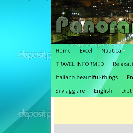
Vai
al
contenuto
Home
Excel
Nautica
TRAVEL INFORMED
Relaxat
Italiano beautiful-things
En
Sì viaggiare
English
Diet