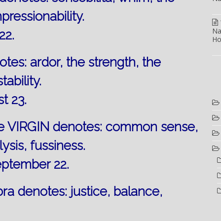
pressionability.
Na
22.
Ho
es: ardor, the strength, the
tability.
t 23.
he VIRGIN denotes: common sense,
lysis, fussiness.
eptember 22.
ra denotes: justice, balance,