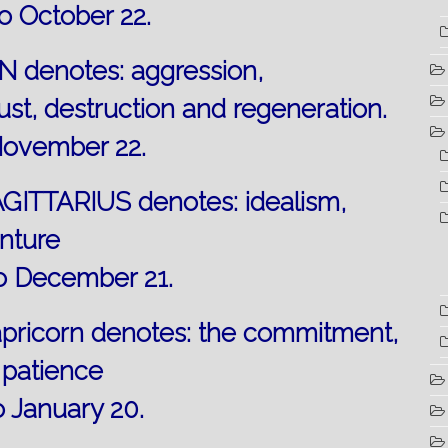
o October 22.
 denotes: aggression,
st, destruction and regeneration.
November 22.
AGITTARIUS denotes: idealism,
enture
o December 21.
apricorn denotes: the commitment,
, patience
 January 20.