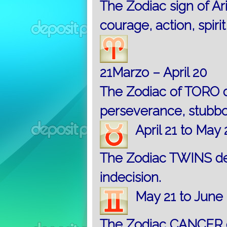
The Zodiac sign of Ar
courage, action, spirit
21Marzo – April 20
The Zodiac of TORO d
perseverance, stubbo
April 21 to May 
The Zodiac TWINS denot
indecision.
May 21 to June 
The Zodiac CANCER de