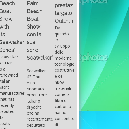
Fountain
Palm
basic
prestazioni
GUITAR
38SC è
Beach
excel
targato
una
Santana
Boat
With
barca a
band
Outerlimits.
this
console
that
Show
Da
fourth
centrale
had its
quando
con la
group
sportiva
maximum
lo
sua
of
di lusso,
consensu
sviluppo
questions
dove
serie
in the
delle
on
velocità,
early
Seawalker”
moderne
basic
comodità
seventies
tecnologie
excel
e
that
costruttive
Seawalker
prevailing
sicurezza
accompan
e dei
43 Fiart
intention
s’integrano
the
nuovi
è un
is to
perfettamente,
great
materiali
rinomato
draw
che il
musical
come la
produttore
attention
cantiere
talent
fibra di
italiano
to the
Fountain
Carlos
carbonio
di yacht
use of
ha
Santana,
hanno
che ha
sums of
voluto
guitarist,
consentito
recentemente
formulas
costruire
songwrite
di
debuttato
to be
per tutti
and