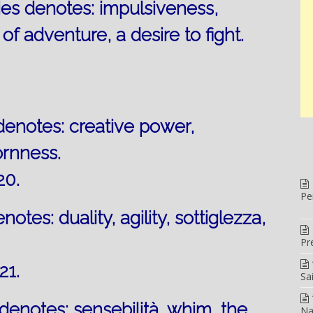
ies denotes: impulsiveness,
 of adventure, a desire to fight.
enotes: creative power,
rnness.
20.
Pe
es: duality, agility, sottiglezza,
Pr
21.
Sa
notes: sensebilità, whim, the
Na