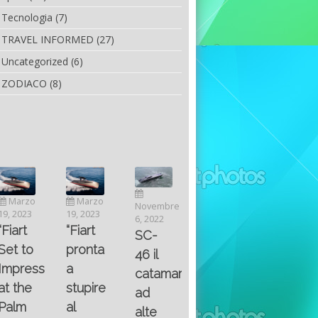
Tecnologia
(7)
TRAVEL INFORMED
(27)
Uncategorized
(6)
ZODIACO
(8)
Luglio
Marzo
Novembre
Aprile
6, 2022
19, 2023
6, 2022
25, 2016
Maggio
Fountain 38SC
“Fiart
SC-
8, 2016
SANTA
abitabilità,
pronta
Multiple
46 il
AND
affidabilità
a
choice
catamarano
THE
e
stupire
questions
ad
KING
prestazioni
al
on
alte
OF