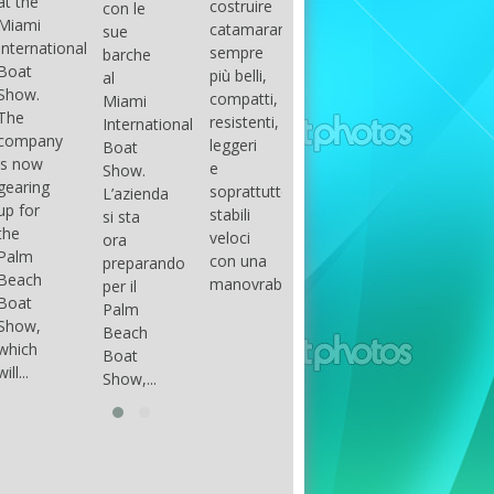
costruire
con le
done
gli
arranger
catamarani
sue
only if
appassionati
of all
sempre
barche
certain
di
parts of
più belli,
al
conditions
barche
the
compatti,
Miami
occur.
ad alte
group.
resistenti,
International
The
prestazioni,
The
leggeri
Boat
correct
che...
songs
e
Show.
syntax
in my
soprattutto
L’azienda
is
opinion
stabili
si sta
essential...
have...
veloci
ora
con una
preparando
manovrabilità...
per il
Palm
Beach
Boat
Show,...