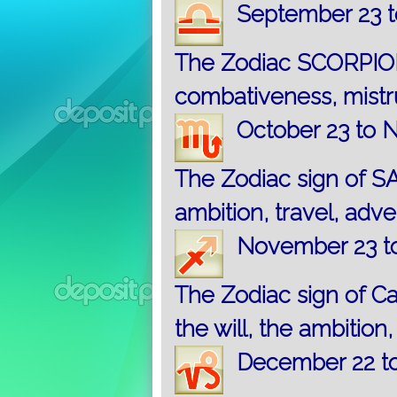
September 23 t
The Zodiac SCORPION
combativeness, mistru
October 23 to 
The Zodiac sign of S
ambition, travel, adv
November 23 t
The Zodiac sign of C
the will, the ambition
December 22 to