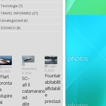
Tecnologia
(7)
TRAVEL INFORMED
(27)
Uncategorized
(6)
ZODIACO
(8)
Luglio
Marzo
Novembre
Aprile
6, 2022
19, 2023
6, 2022
25, 2016
Maggio
Fountain 38SC
“Fiart
SC-
8, 2016
SANTA
abitabilità,
pronta
Multiple
46 il
AND
affidabilità
a
choice
catamarano
THE
e
stupire
questions
ad
KING
prestazioni
al
on
alte
OF