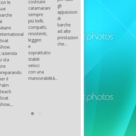
costruire
con le
done
gli
arranger
catamarani
sue
only if
appassionati
of all
sempre
barche
certain
di
parts of
più belli,
al
conditions
barche
the
compatti,
Miami
occur.
ad alte
group.
resistenti,
International
The
prestazioni,
The
leggeri
Boat
correct
che...
songs
e
Show.
syntax
in my
soprattutto
L’azienda
is
opinion
stabili
si sta
essential...
have...
veloci
ora
con una
preparando
manovrabilità...
per il
Palm
Beach
Boat
Show,...