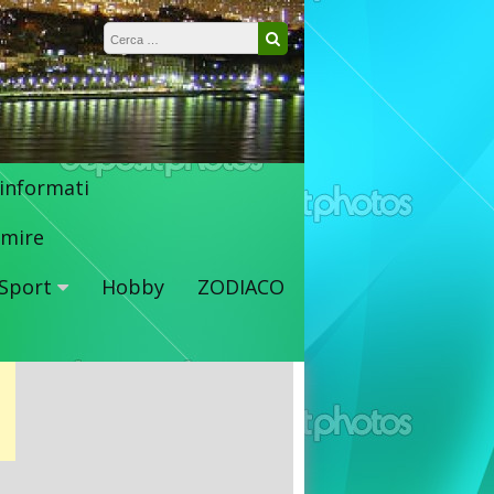
Ricerca per:
Cerca
 informati
mire
Sport
Hobby
ZODIACO