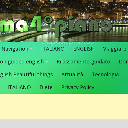
Navigation
ITALIANO
ENGLISH
Viaggiare
ion guided english
Rilassamento guidato
Dor
glish Beautiful things
Attualità
Tecnologia
ITALIANO
Diete
Privacy Policy