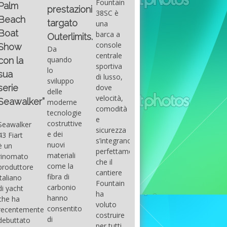
Fountain
Palm
basic
prestazioni
GUITAR
38SC è
Beach
excel
targato
una
Santana
Boat
With
barca a
band
Outerlimits.
this
console
that
Show
Da
fourth
centrale
had its
quando
con la
group
sportiva
maximum
lo
sua
of
di lusso,
consensu
sviluppo
questions
dove
serie
in the
delle
on
velocità,
early
Seawalker”
moderne
basic
comodità
seventies
tecnologie
excel
e
that
costruttive
Seawalker
prevailing
sicurezza
accompan
e dei
43 Fiart
intention
s’integrano
the
nuovi
è un
is to
perfettamente,
great
materiali
rinomato
draw
che il
musical
come la
produttore
attention
cantiere
talent
fibra di
italiano
to the
Fountain
Carlos
carbonio
di yacht
use of
ha
Santana,
hanno
che ha
sums of
voluto
guitarist,
consentito
recentemente
formulas
costruire
songwrite
di
debuttato
to be
per tutti
and