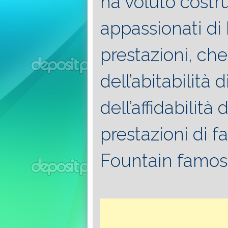
ha voluto costrui
appassionati di
prestazioni, ch
dell’abitabilità
dell’affidabilità
prestazioni di f
Fountain famos