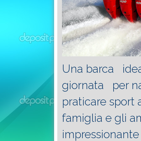
Una barca ideal
giornata per na
praticare sport 
famiglia e gli a
impressionante