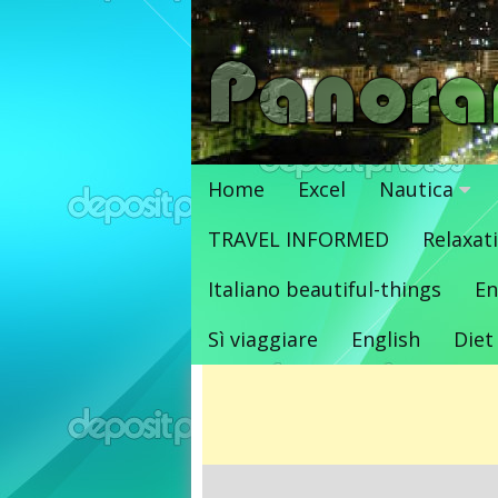
Vai
al
contenuto
Home
Excel
Nautica
TRAVEL INFORMED
Relaxat
Italiano beautiful-things
En
Sì viaggiare
English
Diet