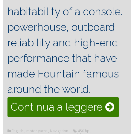
habitability of a console.
powerhouse, outboard
reliability and high-end
performance that have
made Fountain famous
around the world.
“Foun
Continua a leggere
38SC
English
,
motor yacht
,
Navigation
450 hp
,