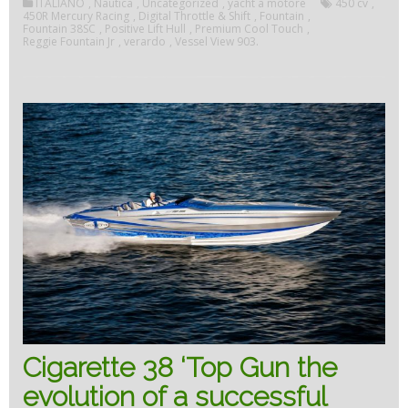
ITALIANO
,
Nautica
,
Uncategorized
,
yacht a motore
450 cv
,
affidab
450R Mercury Racing
,
Digital Throttle & Shift
,
Fountain
,
Fountain 38SC
,
Positive Lift Hull
,
Premium Cool Touch
,
Reggie Fountain Jr
,
verardo
,
Vessel View 903.
e
presta
Cigarette 38 ‘Top Gun the
evolution of a successful