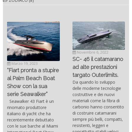
ZODIACO
(8)
Novembre 6, 2022
SC- 46 il catamarano
Marzo 19, 2023
ad alte prestazioni
“Fiart pronta a stupire
targato Outerlimits.
al Palm Beach Boat
Da quando lo sviluppo
Show con la sua
delle moderne tecnologie
serie Seawalker”
costruttive e dei nuovi
materiali come la fibra di
Seawalker 43 Fiart è un
carbonio hanno consentito
rinomato produttore
di costruire catamarani
italiano di yacht che ha
sempre più belli, compatti,
recentemente debuttato
resistenti, leggeri e
con le sue barche al Miami
soprattutto stabili veloci