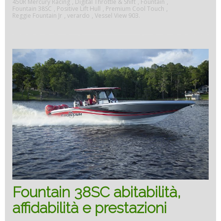
habita
450R Mercury Racing
,
Digital Throttle & Shift
,
Fountain
,
Fountain 38SC
,
Positive Lift Hull
,
Premium Cool Touch
,
Reggie Fountain Jr
,
verardo
,
Vessel View 903.
reliabi
and
perfo
Fountain 38SC abitabilità,
affidabilità e prestazioni