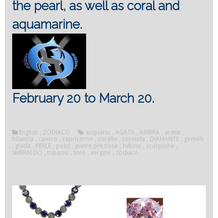
the pearl, as well as coral and
aquamarine.
February 20 to March 20.
English
,
ZODIACO
acquario
,
AGATA
,
AMBRA
,
ariete
,
bilancia
,
cancro
,
capricorno
,
corallo
,
corniola
,
DIAMANTE
,
gemelli
,
giada
,
PERLE
,
pesci
,
pietre preziose
,
rubino
,
scorpione
,
SMERALDO
,
topazio
,
toro
,
vergine
,
zodiaco