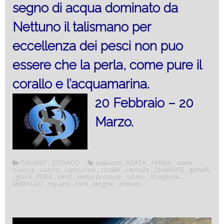
segno di acqua dominato da
Nettuno il talismano per
eccellenza dei pesci non puo
essere che la perla, come pure il
corallo e l’acquamarina.
20 Febbraio – 20
Marzo.
ITALIANO
,
ZODIACO
acquario
,
AGATA
,
AMBRA
,
ariete
,
bilancia
,
cancro
,
capricorno
,
corallo
,
corniola
,
DIAMANTE
,
gemelli
,
giada
,
PERLE
,
pesci
,
pietre preziose
,
rubino
,
scorpione
,
SMERALDO
,
topazio
,
toro
,
vergine
,
zodiaco