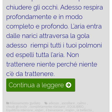
chiudere gli occhi. Adesso respira
profondamente e in modo
completo e profondo. L’aria entra
dalle narici attraversa la gola
adesso riempi tutti i tuoi polmoni
ed espelli tutta l’aria. Non
trattenere niente perché niente
c’è da trattenere.
“Equilibrio
Continua a leggere
interiore”
Rilassamento guidato
adesso
,
ascoltare
,
calmo
,
chiudi gli occhi
,
completamente rilassare
,
EQUILIBRIO
,
Equilibrio interiore
,
espiri
,
il benessere
,
inspiri
,
la bellezza
,