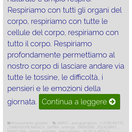
Respiriamo con tutti gli organi del
corpo, respiriamo con tutte le
cellule del corpo, respiriamo con
tutto il corpo. Respiriamo
profondamente permettiamo al
nostro corpo di lasciare andare via
tutte le tossine, le difficoltà, i
pensieri e le emozioni della
“Riequi
giornata.
Continua a leggere
energe
Rilassamento guidato
AMPIO
,
autoguarigione
,
CUORE BATTE
,
DIMENSIONE MAGICA
,
EAPIRA
,
emerge
,
EMERGERE
,
EQUILIBRIO
,
FRANTUMA
,
inspiri
,
malattie
,
meccanismo
,
MUSICA ANTICA
,