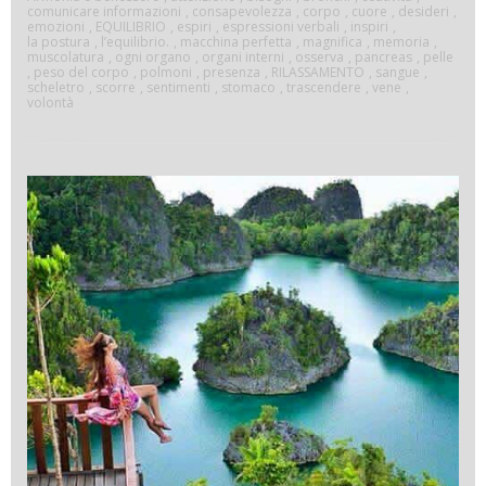
comunicare informazioni
,
consapevolezza
,
corpo
,
cuore
,
desideri
,
emozioni
,
EQUILIBRIO
,
espiri
,
espressioni verbali
,
inspiri
,
la postura
,
l’equilibrio.
,
macchina perfetta
,
magnifica
,
memoria
,
muscolatura
,
ogni organo
,
organi interni
,
osserva
,
pancreas
,
pelle
,
peso del corpo
,
polmoni
,
presenza
,
RILASSAMENTO
,
sangue
,
scheletro
,
scorre
,
sentimenti
,
stomaco
,
trascendere
,
vene
,
volontà