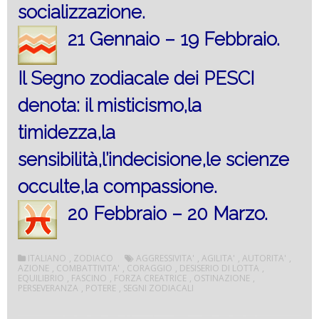
socializzazione.
21 Gennaio – 19 Febbraio.
Il Segno zodiacale dei PESCI
denota: il misticismo,la
timidezza,la
sensibilità,l’indecisione,le scienze
occulte,la compassione.
20 Febbraio – 20 Marzo.
ITALIANO
,
ZODIACO
AGGRESSIVITA'
,
AGILITA'
,
AUTORITA'
,
AZIONE
,
COMBATTIVITA'
,
CORAGGIO
,
DESISERIO DI LOTTA
,
EQUILIBRIO
,
FASCINO
,
FORZA CREATRICE
,
OSTINAZIONE
,
PERSEVERANZA
,
POTERE
,
SEGNI ZODIACALI