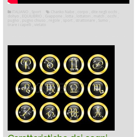
ITALIANO
,
Sport
Chanko Nabe
,
corpo
,
dite negli occhi
,
dohyo
,
EQUILIBRIO
,
Giappone
,
lotta
,
lottatori
,
match
,
occhi
,
pugno
,
pugno chiuso
,
regole
,
sport
,
strattonare
,
Sumo
,
tirare i capelli
,
vietato