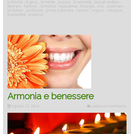
la felicità
,
la gioia
,
la mente
,
la pace
,
la serenità
,
lasciati andare
,
liberare
,
l’amore
,
l’armonia
,
l’autostima
,
l’energia
,
ora
,
osservare
,
problemi
,
profondo
,
prova a liberare
,
rancori
,
respiro
,
rilassarsi
,
tranquillità
,
tristezza
Armonia e benessere
Agosto 12, 2016
Lascia un commento