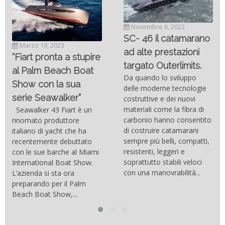
Novembre 6, 2022
SC- 46 il catamarano
Marzo 19, 2023
ad alte prestazioni
“Fiart pronta a stupire
targato Outerlimits.
al Palm Beach Boat
Da quando lo sviluppo
Show con la sua
delle moderne tecnologie
serie Seawalker”
costruttive e dei nuovi
materiali come la fibra di
Seawalker 43 Fiart è un
carbonio hanno consentito
rinomato produttore
di costruire catamarani
italiano di yacht che ha
sempre più belli, compatti,
recentemente debuttato
resistenti, leggeri e
con le sue barche al Miami
soprattutto stabili veloci
International Boat Show.
con una manovrabilità...
L’azienda si sta ora
preparando per il Palm
Beach Boat Show,...