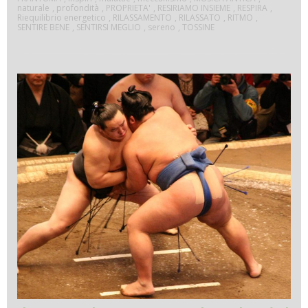
naturale
,
profondità
,
PROPRIETA'
,
RESIRIAMO INSIEME
,
RESPIRA
,
Riequilibrio energetico
,
RILASSAMENTO
,
RILASSATO
,
RITMO
,
SENTIRE BENE
,
SENTIRSI MEGLIO
,
sereno
,
TOSSINE