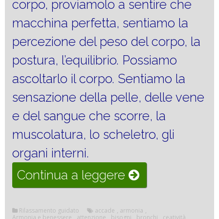
corpo, proviamolo a sentire che
macchina perfetta, sentiamo la
percezione del peso del corpo, la
postura, l’equilibrio. Possiamo
ascoltarlo il corpo. Sentiamo la
sensazione della pelle, delle vene
e del sangue che scorre, la
muscolatura, lo scheletro, gli
organi interni.
“Armonia
Continua a leggere
e
benessere”
Rilassamento guidato
accade
,
armonia
,
Armonia e benessere
,
attenzione
,
bisogni
,
bronchi
,
ceatività
,