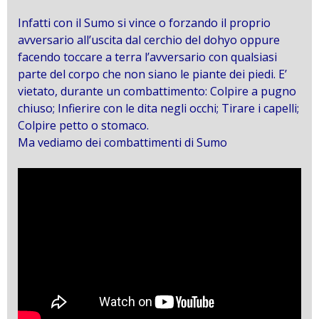
Infatti con il Sumo si vince o forzando il proprio
avversario all’uscita dal cerchio del dohyo oppure
facendo toccare a terra l’avversario con qualsiasi
parte del corpo che non siano le piante dei piedi. E’
vietato, durante un combattimento: Colpire a pugno
chiuso; Infierire con le dita negli occhi; Tirare i capelli;
Colpire petto o stomaco.
Ma vediamo dei combattimenti di Sumo