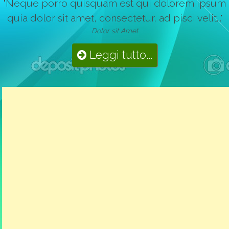
"Neque porro quisquam est qui dolorem ipsum
quia dolor sit amet, consectetur, adipisci velit..."
Dolor sit Amet
Leggi tutto...