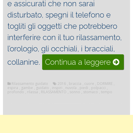
e assicurati che non sarai
disturbato, spegni il telefono e
togliti gli oggetti che potrebbero
interferire con il tuo rilassamento,
l’orologio, gli occhiali, i bracciali,
“RILA
collanine.
Continua a leggere
PER
DORM
Rilassamento guidato
2016
,
braccia
,
cuore
,
DORMIRE
,
espira
,
gambe
,
guidato
,
inspiri
,
nuvola
,
piedi
,
polpacci
,
profondo
,
rilassa
,
RILASSAMENTO
,
sonno
,
stomaco
,
tempo