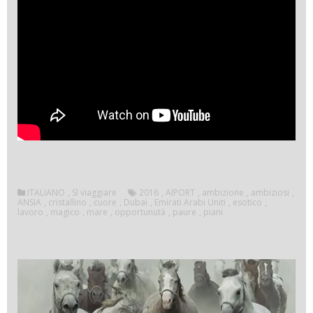
ITALIANO
,
Sì viaggiare
2016
,
AIPORT
,
ambizione
,
ambiziosi
,
ANSIA
,
cristallino
,
cuore
,
Dubai
,
Emirati Arabi Uniti
,
esotico
,
lavoro
,
magico
,
mare
,
opportunutà
,
paure
,
piani