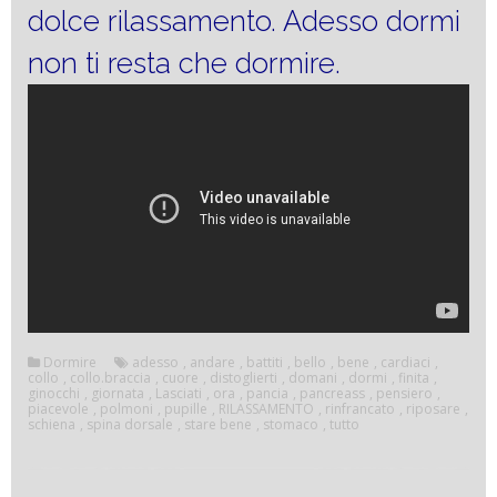
dolce rilassamento. Adesso dormi
non ti resta che dormire.
Dormire
adesso
,
andare
,
battiti
,
bello
,
bene
,
cardiaci
,
collo
,
collo.braccia
,
cuore
,
distoglierti
,
domani
,
dormi
,
finita
,
ginocchi
,
giornata
,
Lasciati
,
ora
,
pancia
,
pancreass
,
pensiero
,
piacevole
,
polmoni
,
pupille
,
RILASSAMENTO
,
rinfrancato
,
riposare
,
schiena
,
spina dorsale
,
stare bene
,
stomaco
,
tutto