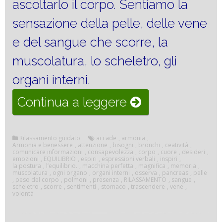
ascoltarlo il corpo. Sentiamo la
sensazione della pelle, delle vene
e del sangue che scorre, la
muscolatura, lo scheletro, gli
organi interni.
“Armonia
Continua a leggere
e
benessere”
Rilassamento guidato
accade
,
armonia
,
Armonia e benessere
,
attenzione
,
bisogni
,
bronchi
,
ceatività
,
comunicare informazioni
,
consapevolezza
,
corpo
,
cuore
,
desideri
,
emozioni
,
EQUILIBRIO
,
espiri
,
espressioni verbali
,
inspiri
,
la postura
,
l’equilibrio.
,
macchina perfetta
,
magnifica
,
memoria
,
muscolatura
,
ogni organo
,
organi interni
,
osserva
,
pancreas
,
pelle
,
peso del corpo
,
polmoni
,
presenza
,
RILASSAMENTO
,
sangue
,
scheletro
,
scorre
,
sentimenti
,
stomaco
,
trascendere
,
vene
,
volontà