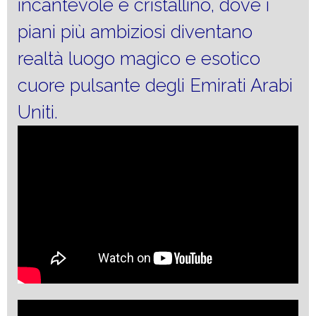
incantevole e cristallino, dove i
piani più ambiziosi diventano
realtà luogo magico e esotico
cuore pulsante degli Emirati Arabi
Uniti.