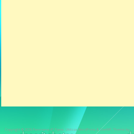
Copyright © 2026
Panorama 4° Piano
. Utilizza WordPress
&
CeeWP,
Theme by