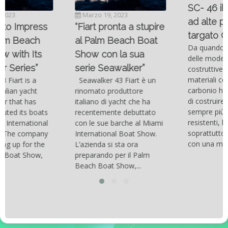
SC- 46 il catamarano
Marzo 19, 2023
ad alte prestazioni
“Fiart pronta a stupire
targato Outerlimits.
al Palm Beach Boat
Da quando lo sviluppo
Show con la sua
delle moderne tecnologie
serie Seawalker”
costruttive e dei nuovi
materiali come la fibra di
Seawalker 43 Fiart è un
carbonio hanno consentito
rinomato produttore
di costruire catamarani
italiano di yacht che ha
sempre più belli, compatti,
recentemente debuttato
resistenti, leggeri e
con le sue barche al Miami
soprattutto stabili veloci
International Boat Show.
con una manovrabilità...
L’azienda si sta ora
preparando per il Palm
Beach Boat Show,...