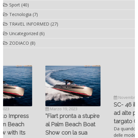
Sport
(40)
Tecnologia
(7)
TRAVEL INFORMED
(27)
Uncategorized
(6)
ZODIACO
(8)
Novembre 6, 2022
SC- 46 il catamarano
Marzo 19, 2023
ad alte prestazioni
“Fiart pronta a stupire
targato Outerlimits.
al Palm Beach Boat
Da quando lo sviluppo
Show con la sua
delle moderne tecnologie