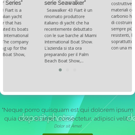
serie Seawalker”
costruttive e dei nuovi
materiali come la fibra di
Seawalker 43 Fiart è un
carbonio hanno consentito
rinomato produttore
di costruire catamarani
italiano di yacht che ha
sempre più belli, compatti,
recentemente debuttato
resistenti, leggeri e
con le sue barche al Miami
soprattutto stabili veloci
International Boat Show.
con una manovrabilità...
L’azienda si sta ora
preparando per il Palm
Beach Boat Show,...
"Neque porro quisquam est qui dolorem ipsum
quia dolor sit amet, consectetur, adipisci velit..."
Dolor sit Amet