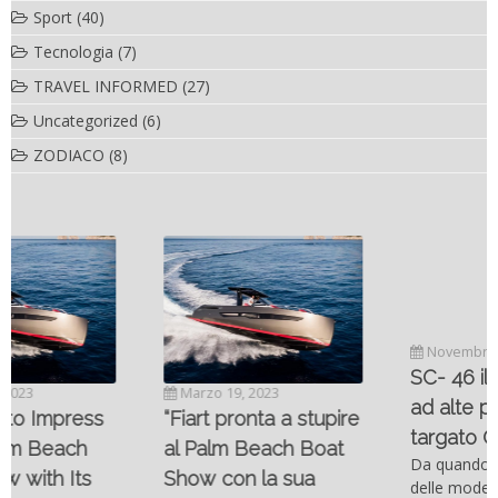
Sport
(40)
Tecnologia
(7)
TRAVEL INFORMED
(27)
Uncategorized
(6)
ZODIACO
(8)
Novembre 6, 2022
SC- 46 il catamarano
Marzo 19, 2023
ad alte prestazioni
“Fiart pronta a stupire
targato Outerlimits.
al Palm Beach Boat
Da quando lo sviluppo
Show con la sua
delle moderne tecnologie