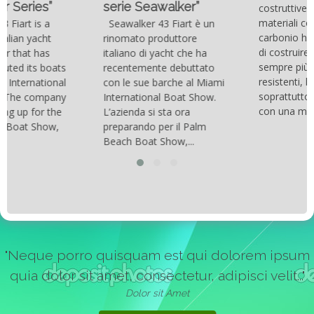
serie Seawalker”
costruttive e dei nuovi
materiali come la fibra di
Seawalker 43 Fiart è un
carbonio hanno consentito
rinomato produttore
di costruire catamarani
italiano di yacht che ha
sempre più belli, compatti,
recentemente debuttato
resistenti, leggeri e
con le sue barche al Miami
soprattutto stabili veloci
International Boat Show.
con una manovrabilità...
L’azienda si sta ora
preparando per il Palm
Beach Boat Show,...
"Neque porro quisquam est qui dolorem ipsum
quia dolor sit amet, consectetur, adipisci velit..."
Dolor sit Amet