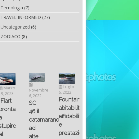
Tecnologia
(7)
TRAVEL INFORMED
(27)
Uncategorized
(6)
ZODIACO
(8)
Luglio
Marzo
Novembre
Aprile
6, 2022
19, 2023
6, 2022
25, 2016
Maggio
Fountain 38SC
“Fiart
SC-
8, 2016
SANTA
abitabilità,
pronta
Multiple
46 il
AND
affidabilità
a
choice
catamarano
THE
e
stupire
questions
ad
KING
prestazioni
al
on
alte
OF