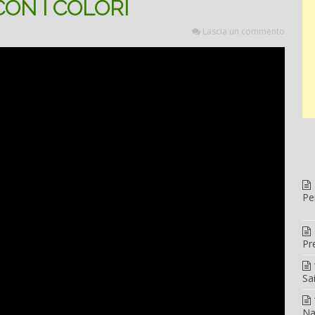
ON I COLORI
Lascia un commento
Pe
Pr
Sa
Na