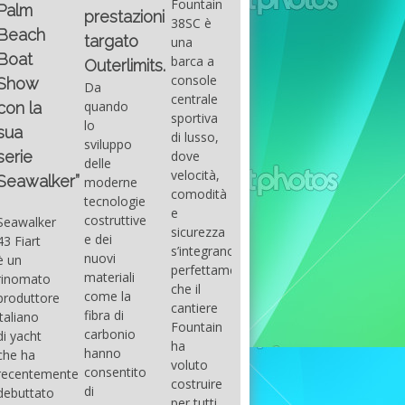
Fountain
Palm
basic
prestazioni
GUITAR
38SC è
Beach
excel
targato
una
Santana
Boat
With
barca a
band
Outerlimits.
this
console
that
Show
Da
fourth
centrale
had its
quando
con la
group
sportiva
maximum
lo
sua
of
di lusso,
consensu
sviluppo
ENTO
questions
dove
serie
in the
delle
on
velocità,
early
Seawalker”
moderne
basic
comodità
seventies
tecnologie
excel
e
that
costruttive
Seawalker
prevailing
sicurezza
accompan
e dei
43 Fiart
intention
s’integrano
the
nuovi
è un
is to
perfettamente,
great
materiali
rinomato
draw
che il
musical
come la
produttore
attention
cantiere
talent
fibra di
italiano
to the
Fountain
Carlos
carbonio
di yacht
use of
ha
Santana,
hanno
che ha
sums of
voluto
guitarist,
consentito
recentemente
formulas
costruire
songwrite
di
debuttato
to be
per tutti
and