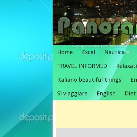
Vai
al
contenuto
Home
Excel
Nautica
TRAVEL INFORMED
Relaxat
Italiano beautiful-things
En
Sì viaggiare
English
Diet