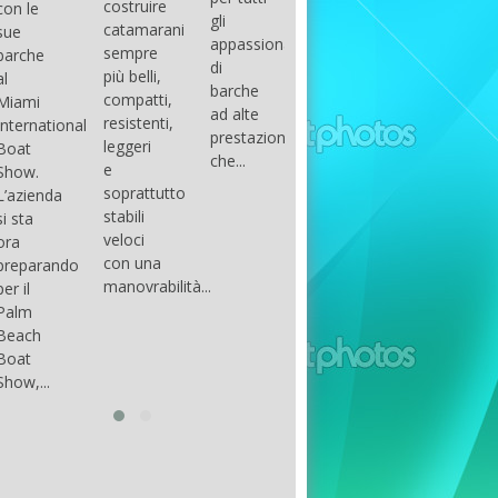
costruire
con le
done
gli
arranger
catamarani
sue
only if
appassionati
of all
sempre
barche
certain
di
parts of
più belli,
al
conditions
barche
the
compatti,
Miami
occur.
ad alte
group.
resistenti,
International
The
prestazioni,
The
leggeri
Boat
correct
che...
songs
e
Show.
syntax
in my
soprattutto
L’azienda
is
opinion
stabili
si sta
essential...
have...
veloci
ora
con una
preparando
manovrabilità...
per il
Palm
Beach
Boat
Show,...