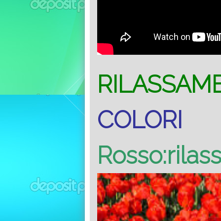
RILASSAM
COLORI
Rosso:rilass