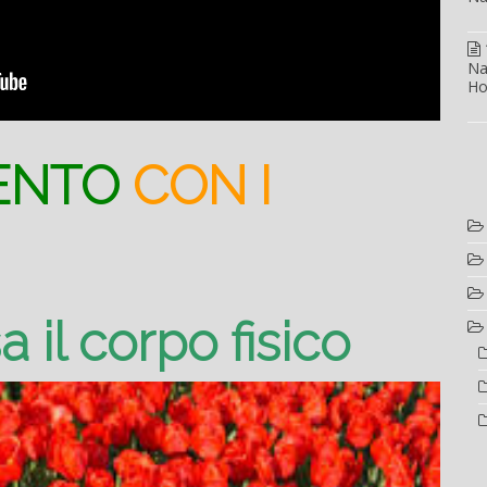
Na
Ho
ENTO
CON I
a il corpo fisico