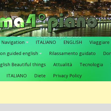
Navigation
ITALIANO
ENGLISH
Viaggiare
ion guided english
Rilassamento guidato
Dor
glish Beautiful things
Attualità
Tecnologia
ITALIANO
Diete
Privacy Policy