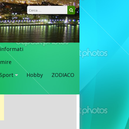
Ricerca per:
Cerca
 informati
mire
Sport
Hobby
ZODIACO