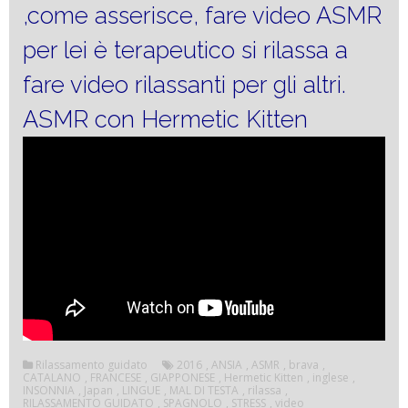
,come asserisce, fare video ASMR
per lei è terapeutico si rilassa a
fare video rilassanti per gli altri.
ASMR con Hermetic Kitten
Rilassamento guidato
2016
,
ANSIA
,
ASMR
,
brava
,
CATALANO
,
FRANCESE
,
GIAPPONESE
,
Hermetic Kitten
,
inglese
,
INSONNIA
,
Japan
,
LINGUE
,
MAL DI TESTA
,
rilassa
,
RILASSAMENTO GUIDATO
,
SPAGNOLO
,
STRESS
,
video