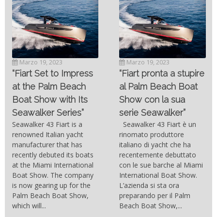
Novembre 6, 2022
SC- 46 il catamarano
Marzo 19, 2023
ad alte prestazioni
“Fiart pronta a stupire
targato Outerlimits.
al Palm Beach Boat
Da quando lo sviluppo
Show con la sua
delle moderne tecnologie
serie Seawalker”
costruttive e dei nuovi
materiali come la fibra di
Seawalker 43 Fiart è un
carbonio hanno consentito
rinomato produttore
di costruire catamarani
italiano di yacht che ha
sempre più belli, compatti,
recentemente debuttato
resistenti, leggeri e
con le sue barche al Miami
soprattutto stabili veloci
International Boat Show.
con una manovrabilità...
L’azienda si sta ora
preparando per il Palm
Beach Boat Show,...