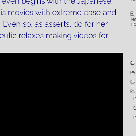
o even begins with the Japanese.
his movies with extreme ease and
Na
.
Even so, as asserts, do for her
Ho
utic relaxes making videos for