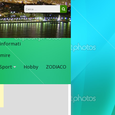
Ricerca per:
Cerca
 informati
mire
Sport
Hobby
ZODIACO