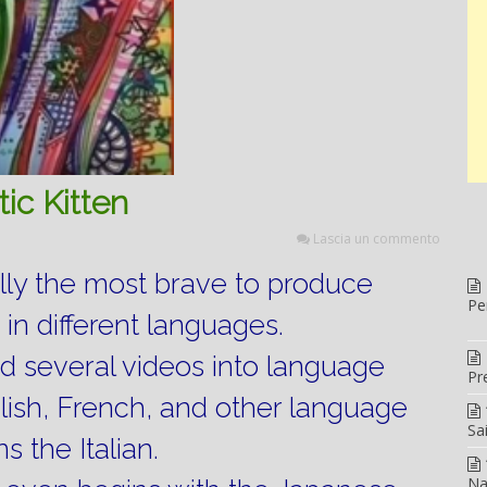
c Kitten
Lascia un commento
ally the most brave to produce
Pe
in different languages.
ced several videos into language
Pr
lish, French, and other language
Sa
s the Italian.
Na