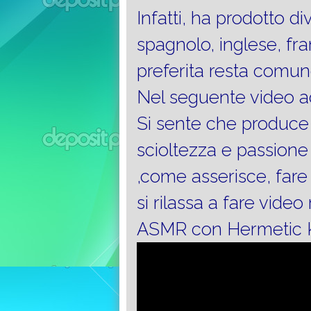
Infatti, ha prodotto di
spagnolo, inglese, fr
preferita resta comunq
Nel seguente video add
Si sente che produce 
scioltezza e passion
,come asserisce, fare
si rilassa a fare video r
ASMR con Hermetic K