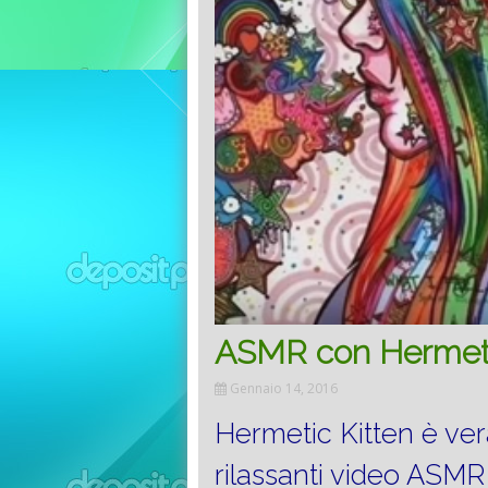
ASMR con Hermeti
Gennaio 14, 2016
Hermetic Kitten è ver
rilassanti video ASMR 