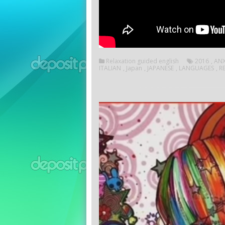
Relaxation guided english
2016
,
ANX
ITALIAN
,
Japan
,
JAPANESE
,
LANGUAGES
,
R