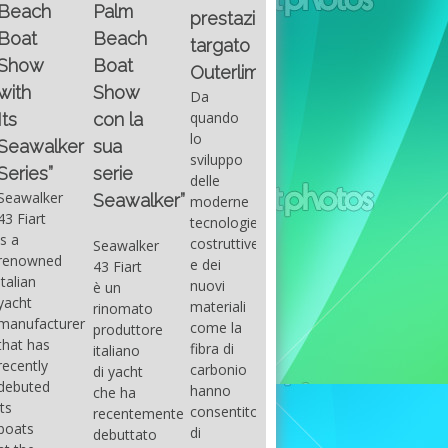
Fountain
Palm
basic
prestazioni
GUITAR
38SC è
Beach
excel
targato
una
Santana
Boat
With
barca a
band
Outerlimits.
this
console
that
Show
Da
fourth
centrale
had its
quando
con la
group
sportiva
maximum
lo
sua
of
di lusso,
consensu
sviluppo
questions
dove
serie
in the
delle
on
velocità,
early
Seawalker”
moderne
basic
comodità
seventies
tecnologie
excel
e
that
costruttive
Seawalker
prevailing
sicurezza
accompan
e dei
43 Fiart
intention
s’integrano
the
nuovi
è un
is to
perfettamente,
great
materiali
rinomato
draw
che il
musical
come la
produttore
attention
cantiere
talent
fibra di
italiano
to the
Fountain
Carlos
carbonio
di yacht
use of
ha
Santana,
hanno
che ha
sums of
voluto
guitarist,
consentito
recentemente
formulas
costruire
songwrite
di
debuttato
to be
per tutti
and