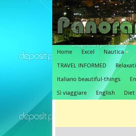
Vai
al
contenuto
Home
Excel
Nautica
TRAVEL INFORMED
Relaxat
Italiano beautiful-things
En
Sì viaggiare
English
Diet