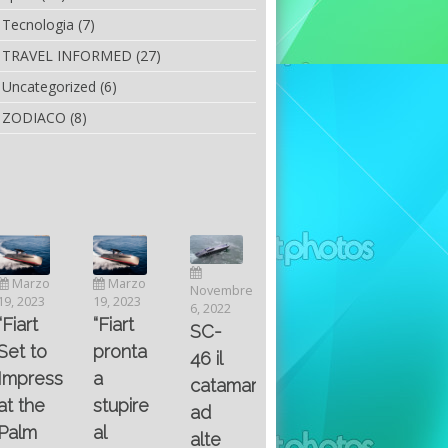
Tecnologia
(7)
TRAVEL INFORMED
(27)
Uncategorized
(6)
ZODIACO
(8)
Luglio
Marzo
Novembre
Aprile
6, 2022
19, 2023
6, 2022
25, 2016
Maggio
Fountain 38SC
“Fiart
SC-
8, 2016
SANTA
abitabilità,
pronta
Multiple
46 il
AND
affidabilità
a
choice
catamarano
THE
e
stupire
questions
ad
KING
prestazioni
al
on
alte
OF