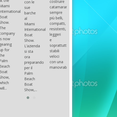
costruire
con le
done
gli
arranger
catamarani
sue
only if
appassionati
of all
sempre
barche
certain
di
parts of
più belli,
al
conditions
barche
the
compatti,
Miami
occur.
ad alte
group.
resistenti,
International
The
prestazioni,
The
leggeri
Boat
correct
che...
songs
e
Show.
syntax
in my
soprattutto
L’azienda
is
opinion
stabili
si sta
essential...
have...
veloci
ora
con una
preparando
manovrabilità...
per il
Palm
Beach
Boat
Show,...