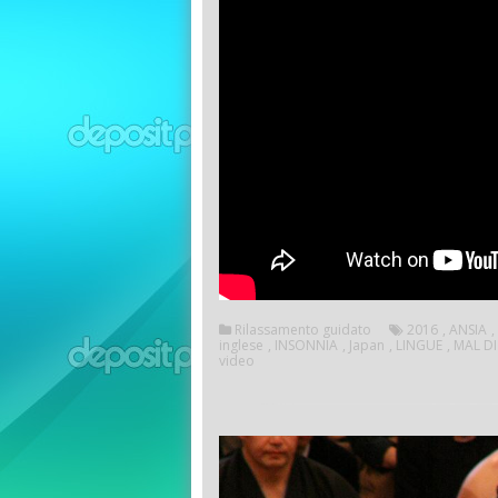
Rilassamento guidato
2016
,
ANSIA
,
inglese
,
INSONNIA
,
Japan
,
LINGUE
,
MAL DI
video