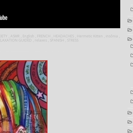
IETY
,
ASMR
,
English
,
FRENCH
,
HEADACHES
,
Hermetic Kitten
,
insônia
,
ELAXATION GUIDED
,
relaxes
,
SPANISH
,
STRESS