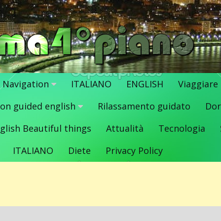
Navigation
ITALIANO
ENGLISH
Viaggiare
ion guided english
Rilassamento guidato
Dor
glish Beautiful things
Attualità
Tecnologia
ITALIANO
Diete
Privacy Policy