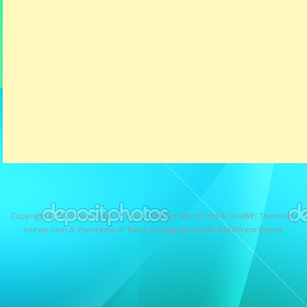
Copyright © 2026
Panorama 4° Piano
. Utilizza WordPress
&
CeeWP,
Theme by
ceewp.com
&
Panorama 4° Piano is using the Great WordPress theme