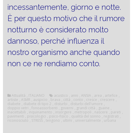
incessantemente, giorno e notte.
È per questo motivo che il rumore
notturno è considerato molto
dannoso, perché influenza il
nostro organismo anche quando
non ce ne rendiamo conto.
Attualità
,
ITALIANO
acustico
,
anni
,
ANSIA
,
area
,
artefice
,
artiste
,
ASMR
,
auspicio
,
brava
,
città
,
conto
,
cresce
,
crescere
,
diabete
,
diabete di tipo 2
,
disturbi
,
disturbi dell'umore
,
doppio vetri
,
fonoassorbenti
,
governi
,
grandi città
,
guaine
,
inacettabili
,
inquinamento
,
insorgere
,
metropoli
,
nascere
,
pareti
,
pavimenti
,
pisicologici
,
psico-fisico
,
qualità del sonno
,
registrati
,
riconosciuto
,
STRESS
,
tengono
,
ultimi
,
universalmente
,
urbana