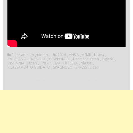
Rilassamento guidato
2016
,
ANSIA
,
ASMR
,
brava
,
CATALANO
,
FRANCESE
,
GIAPPONESE
,
Hermetic Kitten
,
inglese
,
INSONNIA
,
Japan
,
LINGUE
,
MAL DI TESTA
,
rilassa
,
RILASSAMENTO GUIDATO
,
SPAGNOLO
,
STRESS
,
video