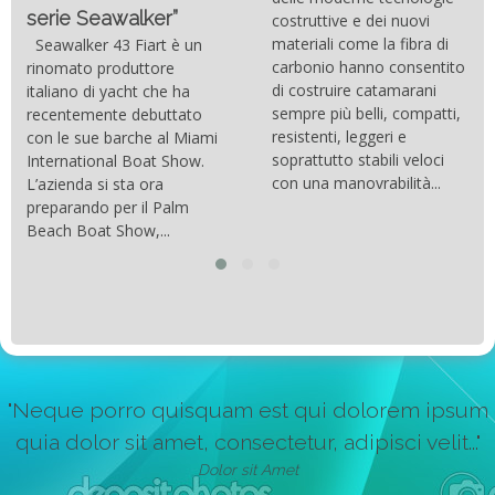
serie Seawalker”
costruttive e dei nuovi
materiali come la fibra di
Seawalker 43 Fiart è un
carbonio hanno consentito
rinomato produttore
di costruire catamarani
italiano di yacht che ha
sempre più belli, compatti,
recentemente debuttato
resistenti, leggeri e
con le sue barche al Miami
soprattutto stabili veloci
International Boat Show.
con una manovrabilità...
L’azienda si sta ora
preparando per il Palm
Beach Boat Show,...
"Neque porro quisquam est qui dolorem ipsum
quia dolor sit amet, consectetur, adipisci velit..."
Dolor sit Amet