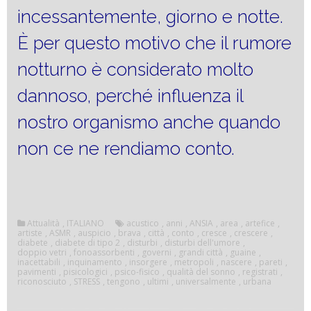
incessantemente, giorno e notte.
È per questo motivo che il rumore
notturno è considerato molto
dannoso, perché influenza il
nostro organismo anche quando
non ce ne rendiamo conto.
Attualità
,
ITALIANO
acustico
,
anni
,
ANSIA
,
area
,
artefice
,
artiste
,
ASMR
,
auspicio
,
brava
,
città
,
conto
,
cresce
,
crescere
,
diabete
,
diabete di tipo 2
,
disturbi
,
disturbi dell'umore
,
doppio vetri
,
fonoassorbenti
,
governi
,
grandi città
,
guaine
,
inacettabili
,
inquinamento
,
insorgere
,
metropoli
,
nascere
,
pareti
,
pavimenti
,
pisicologici
,
psico-fisico
,
qualità del sonno
,
registrati
,
riconosciuto
,
STRESS
,
tengono
,
ultimi
,
universalmente
,
urbana