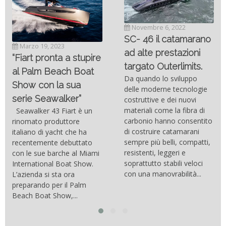
Novembre 6, 2022
SC- 46 il catamarano
Marzo 19, 2023
ad alte prestazioni
“Fiart pronta a stupire
targato Outerlimits.
al Palm Beach Boat
Da quando lo sviluppo
Show con la sua
delle moderne tecnologie
serie Seawalker”
costruttive e dei nuovi
materiali come la fibra di
Seawalker 43 Fiart è un
carbonio hanno consentito
rinomato produttore
di costruire catamarani
italiano di yacht che ha
sempre più belli, compatti,
recentemente debuttato
resistenti, leggeri e
con le sue barche al Miami
soprattutto stabili veloci
International Boat Show.
con una manovrabilità...
L’azienda si sta ora
preparando per il Palm
Beach Boat Show,...