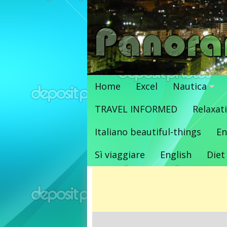
Vai
al
contenuto
Home
Excel
Nautica
TRAVEL INFORMED
Relaxat
Italiano beautiful-things
En
Sì viaggiare
English
Diet