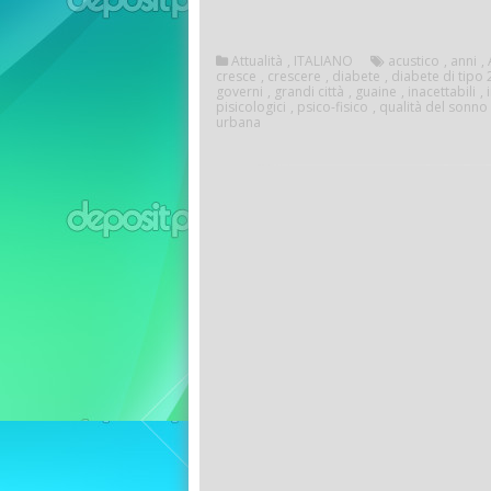
Attualità
,
ITALIANO
acustico
,
anni
,
cresce
,
crescere
,
diabete
,
diabete di tipo 
governi
,
grandi città
,
guaine
,
inacettabili
,
pisicologici
,
psico-fisico
,
qualità del sonno
urbana