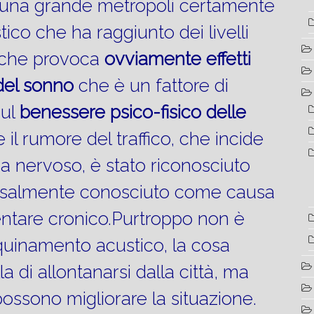
in una grande metropoli certamente
ico che ha raggiunto dei livelli
i che provoca
ovviamente effetti
 del sonno
che è un fattore di
sul
benessere psico-fisico delle
re il rumore del traffico, che incide
a nervoso, è stato riconosciuto
ersalmente conosciuto come causa
entare cronico.Purtroppo non è
nquinamento acustico, la cosa
a di allontanarsi dalla città, ma
possono migliorare la situazione.