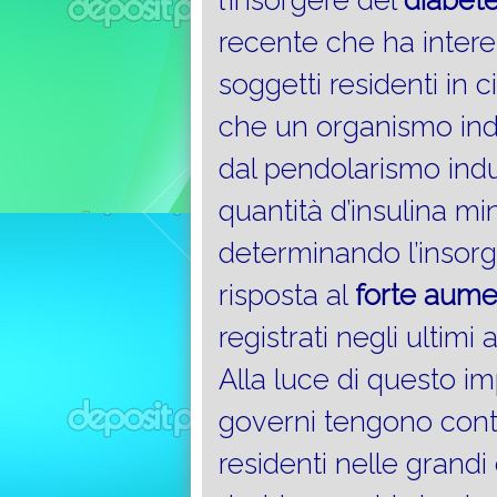
l’insorgere del
diabete 
recente che ha intere
soggetti residenti in 
che un organismo inde
dal pendolarismo indu
quantità d’insulina m
determinando l’insorg
risposta al
forte
aume
registrati negli ultimi 
Alla luce di questo im
governi tengono conto
residenti nelle grandi c