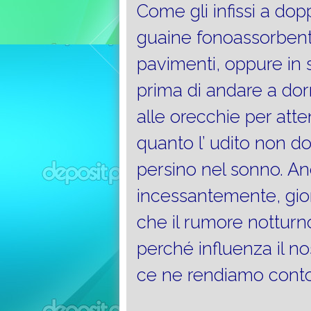
Come gli infissi a dopp
guaine fonoassorbenti 
pavimenti, oppure in 
prima di andare a dorm
alle orecchie per att
quanto l’ udito non d
persino nel sonno. Anc
incessantemente, gio
che il rumore nottur
perché influenza il 
ce ne rendiamo conto