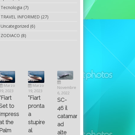
Tecnologia
(7)
TRAVEL INFORMED
(27)
Uncategorized
(6)
ZODIACO
(8)
Luglio
Marzo
Novembre
Aprile
6, 2022
19, 2023
6, 2022
25, 2016
Maggio
Fountain 38SC
“Fiart
SC-
8, 2016
SANTA
abitabilità,
pronta
Multiple
46 il
AND
affidabilità
a
choice
catamarano
THE
e
stupire
questions
ad
KING
prestazioni
al
on
alte
OF