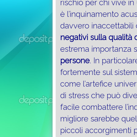
rischio per chi vive 
è l’inquinamento acust
davvero inaccettabil
negativi sulla qualità
estrema importanza 
persone
. In particola
fortemente sul sistem
come l’artefice univ
di stress che può div
facile combattere l’i
migliore sarebbe quell
piccoli accorgimenti 