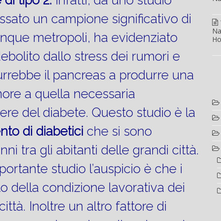
di tipo 2.
Infatti, da uno studio
ssato un campione significativo di
Na
cinque metropoli, ha evidenziato
Ho
bolito dallo stress dei rumori e
rrebbe il pancreas a produrre una
inore a quella necessaria
ere del diabete. Questo studio è la
nto
di diabetici
che si sono
anni tra gli abitanti delle grandi città.
portante studio l’auspicio è che i
 della condizione lavorativa dei
ittà. Inoltre un altro fattore di