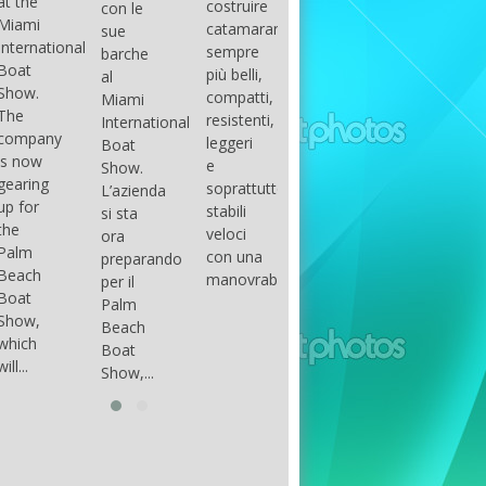
costruire
con le
done
gli
arranger
catamarani
sue
only if
appassionati
of all
sempre
barche
certain
di
parts of
più belli,
al
conditions
barche
the
compatti,
Miami
occur.
ad alte
group.
resistenti,
International
The
prestazioni,
The
leggeri
Boat
correct
che...
songs
e
Show.
syntax
in my
soprattutto
L’azienda
is
opinion
stabili
si sta
essential...
have...
veloci
ora
con una
preparando
manovrabilità...
per il
Palm
Beach
Boat
Show,...