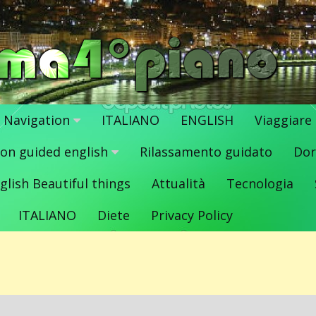
Navigation
ITALIANO
ENGLISH
Viaggiare
ion guided english
Rilassamento guidato
Dor
glish Beautiful things
Attualità
Tecnologia
ITALIANO
Diete
Privacy Policy