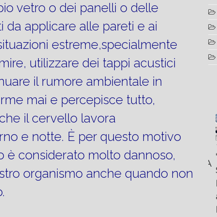
io vetro o dei panelli o delle
da applicare alle pareti e ai
situazioni estreme,specialmente
ire, utilizzare dei tappi acustici
enuare il rumore ambientale in
orme mai e percepisce tutto,
he il cervello lavora
rno e notte. È per questo motivo
Luglio
Marzo
Aprile
6, 2022
19, 2023
no è considerato molto dannoso,
25, 2016
Maggio
Fountain 38SC
“Fiart
8, 2016
SANTANA
abitabilità,
Set to
nostro organismo anche quando non
Multiple
AND
affidabilità
Impress
choice
THE
.
e
at the
questions
KING
prestazioni
Palm
on
OF