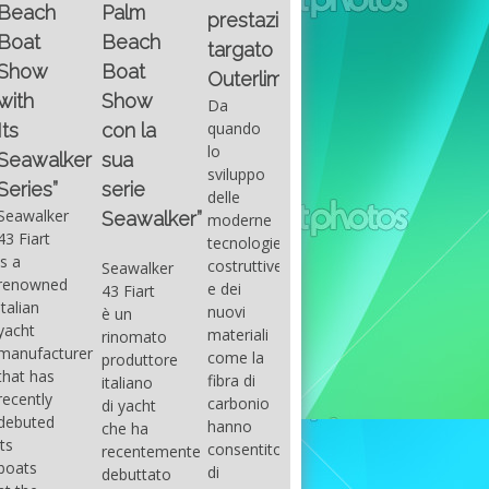
Fountain
Palm
basic
prestazioni
GUITAR
38SC è
Beach
excel
targato
una
Santana
Boat
With
barca a
band
Outerlimits.
this
console
that
Show
Da
fourth
centrale
had its
quando
con la
group
sportiva
maximum
lo
sua
of
di lusso,
consensu
sviluppo
questions
dove
serie
in the
delle
on
velocità,
early
Seawalker”
moderne
basic
comodità
seventies
tecnologie
excel
e
that
costruttive
Seawalker
prevailing
sicurezza
accompan
e dei
43 Fiart
intention
s’integrano
the
nuovi
è un
is to
perfettamente,
great
materiali
rinomato
draw
che il
musical
come la
produttore
attention
cantiere
talent
fibra di
italiano
to the
Fountain
Carlos
carbonio
di yacht
use of
ha
Santana,
hanno
che ha
sums of
voluto
guitarist,
consentito
recentemente
formulas
costruire
songwrite
di
debuttato
to be
per tutti
and