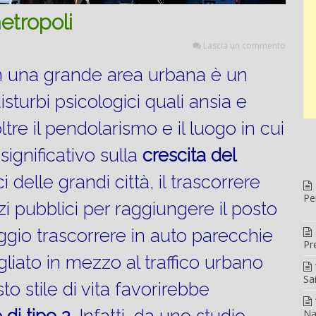
etropoli
Lascia un commento
n una grande area urbana è un
disturbi psicologici quali ansia e
ltre il pendolarismo e il luogo in cui
significativo sulla
crescita del
ici delle grandi città, il trascorrere
Pe
 pubblici per raggiungere il posto
ggio trascorrere in auto parecchie
Pr
gliato in mezzo al traffico urbano
Sa
o stile di vita favorirebbe
Na