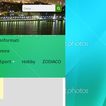
Ricerca per:
Cerca
 informati
mire
Sport
Hobby
ZODIACO