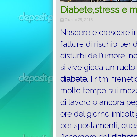
Diabete,stress e m
Giugno 25, 2016
Nascere e crescere i
fattore di rischio per 
disturbi dell’umore ino
si vive gioca un ruolo 
diabete
. I ritmi frenet
molto tempo sui mezzi
di lavoro o ancora pe
ore del giorno imbotti
per spostamenti, quest