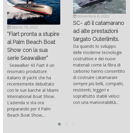
Novembre 6, 2022
SC- 46 il catamarano
Marzo 19, 2023
ad alte prestazioni
“Fiart pronta a stupire
targato Outerlimits.
al Palm Beach Boat
Da quando lo sviluppo
Show con la sua
delle moderne tecnologie
serie Seawalker”
costruttive e dei nuovi
materiali come la fibra di
Seawalker 43 Fiart è un
carbonio hanno consentito
rinomato produttore
di costruire catamarani
italiano di yacht che ha
sempre più belli, compatti,
recentemente debuttato
resistenti, leggeri e
con le sue barche al Miami
soprattutto stabili veloci
International Boat Show.
con una manovrabilità...
L’azienda si sta ora
preparando per il Palm
Beach Boat Show,...