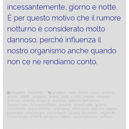
incessantemente, giorno e notte.
È per questo motivo che il rumore
notturno è considerato molto
dannoso, perché influenza il
nostro organismo anche quando
non ce ne rendiamo conto.
Attualità
,
ITALIANO
acustico
,
anni
,
ANSIA
,
area
,
artefice
,
artiste
,
ASMR
,
auspicio
,
brava
,
città
,
conto
,
cresce
,
crescere
,
diabete
,
diabete di tipo 2
,
disturbi
,
disturbi dell'umore
,
doppio vetri
,
fonoassorbenti
,
governi
,
grandi città
,
guaine
,
inacettabili
,
inquinamento
,
insorgere
,
metropoli
,
nascere
,
pareti
,
pavimenti
,
pisicologici
,
psico-fisico
,
qualità del sonno
,
registrati
,
riconosciuto
,
STRESS
,
tengono
,
ultimi
,
universalmente
,
urbana