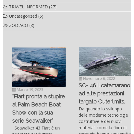
TRAVEL INFORMED
(27)
Uncategorized
(6)
ZODIACO
(8)
Novembre 6, 2022
SC- 46 il catamarano
Marzo 19, 2023
ad alte prestazioni
“Fiart pronta a stupire
targato Outerlimits.
al Palm Beach Boat
Da quando lo sviluppo
Show con la sua
delle moderne tecnologie
serie Seawalker”
costruttive e dei nuovi
materiali come la fibra di
Seawalker 43 Fiart è un
carbonio hanno consentito