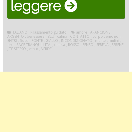
“RILASS
leggere
CON
ITALIANO
,
Rilassamento guidato
amore
,
ARANCIONE
,
ARGENTO
,
benessere
,
BLU
,
calma
,
CONTATTO
,
corpo
,
emozioni
,
ENTRI
,
fisico
,
FONTE
,
GIALLO
,
INCONDIZIONATO
,
mente
,
mulini
,
I
oro
,
PACE TRANQUILLITA'
,
rilassa
,
ROSSO
,
SENSO
,
SERENA
,
SERENE
,
TE STESSO
,
vento
,
VERDE
COLORI”