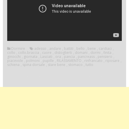
Dormire
adesso
,
andare
,
battiti
,
bello
,
bene
,
cardiaci
,
collo
,
collo.braccia
,
cuore
,
distoglierti
,
domani
,
dormi
,
finita
,
ginocchi
,
giornata
,
Lasciati
,
ora
,
pancia
,
pancreass
,
pensiero
,
piacevole
,
polmoni
,
pupille
,
RILASSAMENTO
,
rinfrancato
,
riposare
,
schiena
,
spina dorsale
,
stare bene
,
stomaco
,
tutto