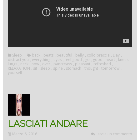
Sleep
back
,
beats
,
beautiful
,
belly
,
collo.braccia
,
Day
,
distract you
,
everything
,
eyes
,
feel good
,
go
,
good
,
heart
,
knees
,
lungs
,
neck
,
now
,
over
,
pancreass
,
pleasant
,
refreshed
,
RELAXATION
,
sit
,
sleep
,
spine
,
stomach
,
thought
,
tomorrow
,
yourself
LASCIATI ANDARE
Marzo 6, 2016
Lascia un commento