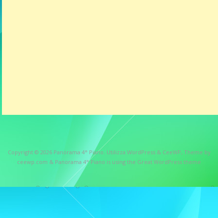
Copyright © 2026
Panorama 4° Piano
. Utilizza WordPress
&
CeeWP,
Theme by
ceewp.com
&
Panorama 4° Piano is using the Great WordPress theme