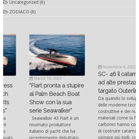
Uncategorized
(6)
ZODIACO
(8)
Novembre 6, 2022
SC- 46 il catamarano
Marzo 19, 2023
ad alte prestazioni
“Fiart pronta a stupire
targato Outerlimits.
al Palm Beach Boat
Da quando lo sviluppo
Show con la sua
delle moderne tecnologie
serie Seawalker”
costruttive e dei nuovi
materiali come la fibra di
Seawalker 43 Fiart è un
carbonio hanno consentito
rinomato produttore
di costruire catamarani
italiano di yacht che ha
sempre più belli, compatti,
recentemente debuttato