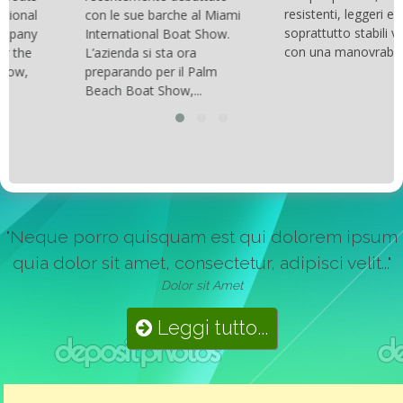
resistenti, leggeri e
con le sue barche al Miami
soprattutto stabili veloci
International Boat Show.
con una manovrabilità...
L’azienda si sta ora
preparando per il Palm
Beach Boat Show,...
"Neque porro quisquam est qui dolorem ipsum
quia dolor sit amet, consectetur, adipisci velit..."
Dolor sit Amet
Leggi tutto...