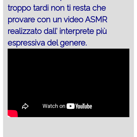
troppo tardi non ti resta che
provare con un video ASMR
realizzato dall’ interprete più
espressiva del genere.