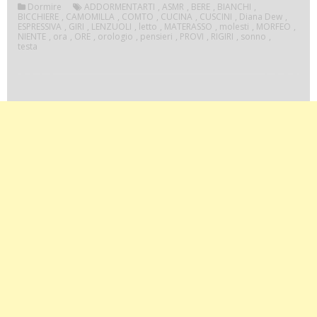
Dormire
ADDORMENTARTI
,
ASMR
,
BERE
,
BIANCHI
,
BICCHIERE
,
CAMOMILLA
,
COMTO
,
CUCINA
,
CUSCINI
,
Diana Dew
,
ESPRESSIVA
,
GIRI
,
LENZUOLI
,
letto
,
MATERASSO
,
molesti
,
MORFEO
,
NIENTE
,
ora
,
ORE
,
orologio
,
pensieri
,
PROVI
,
RIGIRI
,
sonno
,
testa