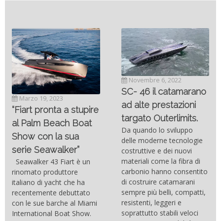
Novembre 6, 2022
SC- 46 il catamarano
Marzo 19, 2023
ad alte prestazioni
“Fiart pronta a stupire
targato Outerlimits.
al Palm Beach Boat
Da quando lo sviluppo
Show con la sua
delle moderne tecnologie
serie Seawalker”
costruttive e dei nuovi
materiali come la fibra di
Seawalker 43 Fiart è un
carbonio hanno consentito
rinomato produttore
di costruire catamarani
italiano di yacht che ha
sempre più belli, compatti,
recentemente debuttato
resistenti, leggeri e
con le sue barche al Miami
soprattutto stabili veloci
International Boat Show.