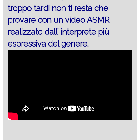
troppo tardi non ti resta che
provare con un video ASMR
realizzato dall’ interprete più
espressiva del genere.