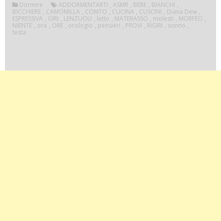
Dormire
ADDORMENTARTI
,
ASMR
,
BERE
,
BIANCHI
,
BICCHIERE
,
CAMOMILLA
,
COMTO
,
CUCINA
,
CUSCINI
,
Diana Dew
,
ESPRESSIVA
,
GIRI
,
LENZUOLI
,
letto
,
MATERASSO
,
molesti
,
MORFEO
,
NIENTE
,
ora
,
ORE
,
orologio
,
pensieri
,
PROVI
,
RIGIRI
,
sonno
,
testa