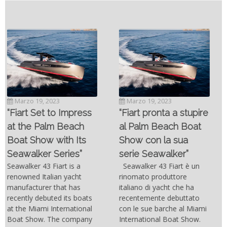
Novembre 6, 2022
SC- 46 il catamarano
Marzo 19, 2023
ad alte prestazioni
“Fiart pronta a stupire
targato Outerlimits.
al Palm Beach Boat
Da quando lo sviluppo
Show con la sua
delle moderne tecnologie
serie Seawalker”
costruttive e dei nuovi
materiali come la fibra di
Seawalker 43 Fiart è un
carbonio hanno consentito
rinomato produttore
di costruire catamarani
italiano di yacht che ha
sempre più belli, compatti,
recentemente debuttato
resistenti, leggeri e
con le sue barche al Miami
soprattutto stabili veloci
International Boat Show.