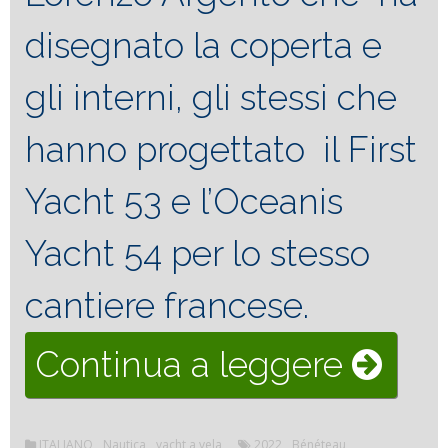
disegnato la coperta e
gli interni, gli stessi che
hanno progettato il First
Yacht 53 e l’Oceanis
Yacht 54 per lo stesso
cantiere francese.
“Ocea
Continua a leggere
Yacht
ITALIANO
,
Nautica
,
yacht a vela
2022
,
Bénéteau
,