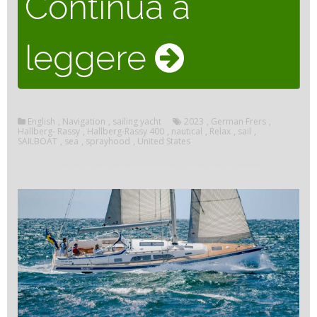
Continua a
““The
leggere
new
English
,
Navigation
,
sailing yacht
2023
,
German Frers
,
Hallberg- Rassy
,
Hallberg-Rassy 400
,
nautical
,
Relax
,
sail
,
SAILBOAT
,
sea
,
sprayhood
,
United States
Hallberg-
Rassy
400
“aft