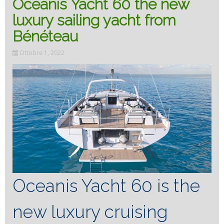
svede
Oceanis Yacht 60 the new
luxury sailing yacht from
della
Bénéteau
navig
Ottobre 1, 2022
Oceanis Yacht 60 is the
new luxury cruising