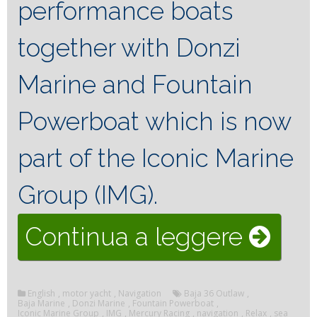
performance boats
together with Donzi
Marine and Fountain
Powerboat which is now
part of the Iconic Marine
Group (IMG).
“Baja
Continua a leggere
36
English
,
motor yacht
,
Navigation
Baja 36 Outlaw
,
Outla
Baja Marine
,
Donzi Marine
,
Fountain Powerboat
,
Iconic Marine Group
,
IMG
,
Mercury Racing
,
navigation
,
Relax
,
sea