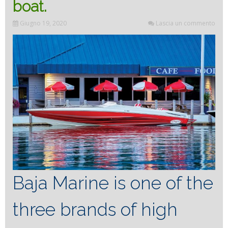
boat.
Bénét
Giugno 19, 2020
Lascia un commento
Baja Marine is one of the
three brands of high