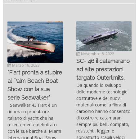
Novembre 6, 2022
SC- 46 il catamarano
Marzo 19, 2023
ad alte prestazioni
“Fiart pronta a stupire
targato Outerlimits.
al Palm Beach Boat
Da quando lo sviluppo
Show con la sua
delle moderne tecnologie
serie Seawalker”
costruttive e dei nuovi
materiali come la fibra di
Seawalker 43 Fiart è un
carbonio hanno consentito
rinomato produttore
di costruire catamarani
italiano di yacht che ha
sempre più belli, compatti,
recentemente debuttato
resistenti, leggeri e
con le sue barche al Miami
soprattutto stabili veloci
International Boat Show.