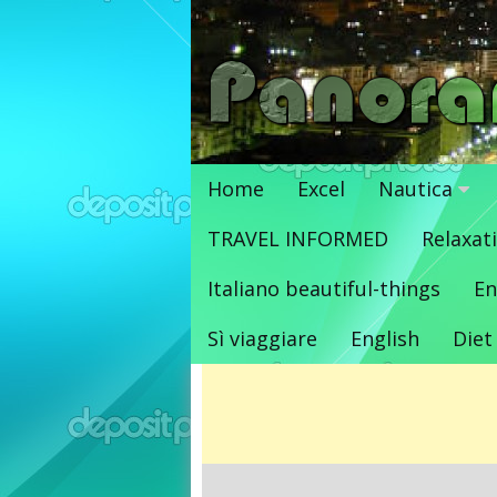
Vai
al
contenuto
Home
Excel
Nautica
TRAVEL INFORMED
Relaxat
Italiano beautiful-things
En
Sì viaggiare
English
Diet