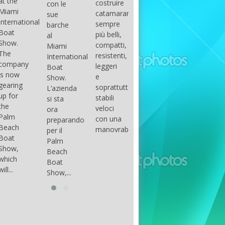
costruire
con le
done
gli
arranger
catamarani
sue
only if
appassionati
of all
sempre
barche
certain
di
parts of
più belli,
al
conditions
barche
the
compatti,
Miami
occur.
ad alte
group.
resistenti,
International
The
prestazioni,
The
leggeri
Boat
correct
che...
songs
e
Show.
syntax
in my
soprattutto
L’azienda
is
opinion
stabili
si sta
essential...
have...
veloci
ora
con una
preparando
manovrabilità...
per il
Palm
Beach
Boat
Show,...