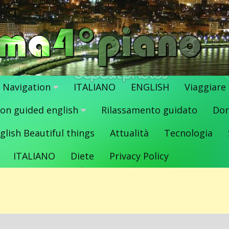
Navigation
ITALIANO
ENGLISH
Viaggiare
ion guided english
Rilassamento guidato
Dor
glish Beautiful things
Attualità
Tecnologia
ITALIANO
Diete
Privacy Policy