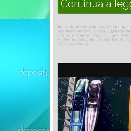
Continua a le
English
,
motor yacht
,
Navigation
20
Apache Powerboats
,
Barche
,
Cigarette Rac
engines and performance
,
Fountain Powerb
Marine Technology Inc
,
Mercury Racing
,
Me
V8 Mercury Racing