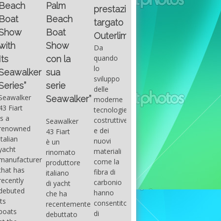
Fountain
Palm
basic
prestazioni
GUITAR
38SC è
Beach
excel
targato
una
Santana
Boat
With
barca a
band
Outerlimits.
this
console
that
Show
Da
fourth
centrale
had its
quando
con la
group
sportiva
maximum
lo
sua
of
di lusso,
consensu
sviluppo
questions
dove
serie
in the
delle
on
velocità,
early
Seawalker”
moderne
basic
comodità
seventies
tecnologie
excel
e
that
costruttive
Seawalker
prevailing
sicurezza
accompan
e dei
43 Fiart
intention
s’integrano
the
nuovi
è un
is to
perfettamente,
great
materiali
rinomato
draw
che il
musical
come la
produttore
attention
cantiere
talent
fibra di
italiano
to the
Fountain
Carlos
carbonio
di yacht
use of
ha
Santana,
hanno
che ha
sums of
voluto
guitarist,
consentito
recentemente
formulas
costruire
songwrite
di
debuttato
to be
per tutti
and