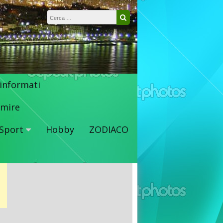
Ricerca per:
Cerca
 informati
mire
Sport
Hobby
ZODIACO