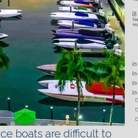
Na
Ho
e boats are difficult to