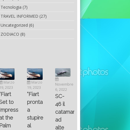
Tecnologia
(7)
TRAVEL INFORMED
(27)
Uncategorized
(6)
ZODIACO
(8)
Luglio
Marzo
Novembre
Aprile
6, 2022
19, 2023
6, 2022
25, 2016
Maggio
Fountain 38SC
“Fiart
SC-
8, 2016
SANTA
abitabilità,
pronta
Multiple
46 il
AND
affidabilità
a
choice
catamarano
THE
e
stupire
questions
ad
KING
prestazioni
al
on
alte
OF