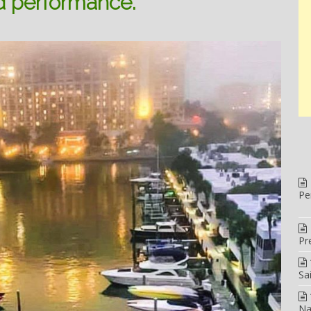
d performance.
Pe
Pr
Sa
Na