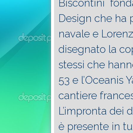
Biscontini fond
Design che ha p
navale e Loren
disegnato la cope
stessi che hanno
53 e l’Oceanis Y
cantiere france
L’impronta dei d
è presente in tut