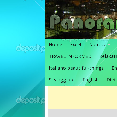
Vai
al
contenuto
Home
Excel
Nautica
TRAVEL INFORMED
Relaxat
Italiano beautiful-things
En
Sì viaggiare
English
Diet