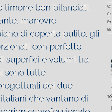
 timone ben bilanciati,
ante, manovre
piano di coperta pulito, gli
rzionati con perfetto
 superfici e volumi tra
i,sono tutte
Luglio
Marzo
Marzo
Novembre
le
6, 2022
19, 2023
19, 2023
6, 2022
16
Fountain 3
“Fiart
“Fiart
SC-
progettuali dei due
TANA
abitabilità,
Set to
pronta
46 il
D
affidabilità
Impress
a
 italiani che vantano di
catamarano
e
at the
stupire
ad
G
prestazioni
Palm
al
sperienza professionale
alte