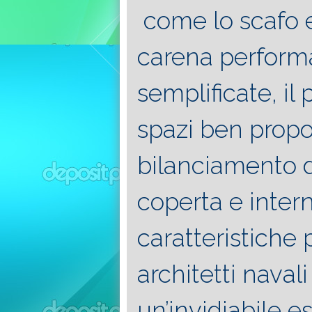
come lo scafo e
carena perform
semplificate, il 
spazi ben propo
bilanciamento di
coperta e intern
Luglio
Apri
6, 2022
25, 20
Maggio
Fountain 38SC
caratteristiche 
8, 2016
SAN
abitabilità,
Multiple
AN
affidabilità
choice
architetti navali
THE
e
questions
KIN
prestazioni
un’invidiabile e
on
OF