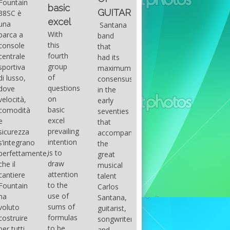
Beach
Palm
basic
prestazi
GUITAR
Boat
Beach
excel
targato
Santana
Show
Boat
With
band
Outerlim
this
that
with
Show
Da
fourth
had its
quando
Its
con la
group
maximum
lo
Seawalker
sua
of
consensus
sviluppo
questions
Series”
serie
in the
delle
on
early
Seawalker
Seawalker”
moderne
basic
seventies
43 Fiart
tecnologi
excel
that
is a
costruttiv
Seawalker
prevailing
accompanied
renowned
e dei
43 Fiart
intention
the
Italian
nuovi
è un
is to
great
yacht
materiali
rinomato
draw
musical
manufacturer
come la
produttore
attention
talent
that has
fibra di
italiano
to the
Carlos
recently
carbonio
di yacht
use of
Santana,
debuted
hanno
che ha
sums of
guitarist,
its
consentit
recentemente
formulas
songwriter
boats
di
debuttato
to be
and