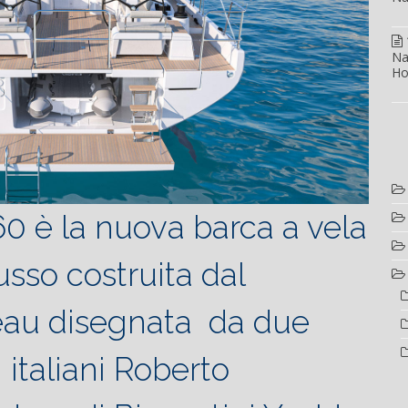
Na
Ho
0 è la nuova barca a vela
usso costruita dal
eau disegnata da due
i italiani Roberto