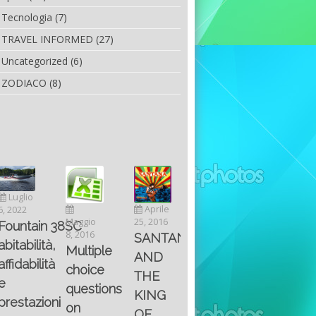
Tecnologia
(7)
TRAVEL INFORMED
(27)
Uncategorized
(6)
ZODIACO
(8)
Marzo
Marzo
Novembre
Aprile
19, 2023
19, 2023
6, 2022
25, 2016
Maggio
8SC
“Fiart
“Fiart
SC-
8, 2016
SANTANA
Set to
pronta
Multiple
46 il
AND
Impress
a
choice
catama
THE
at the
stupire
questions
ad
KING
Palm
al
on
alte
OF