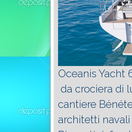
Oceanis Yacht 6
da crociera di l
cantiere Bénét
architetti naval