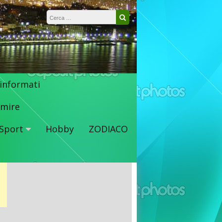
Ricerca per:
Cerca
 informati
mire
Sport
Hobby
ZODIACO