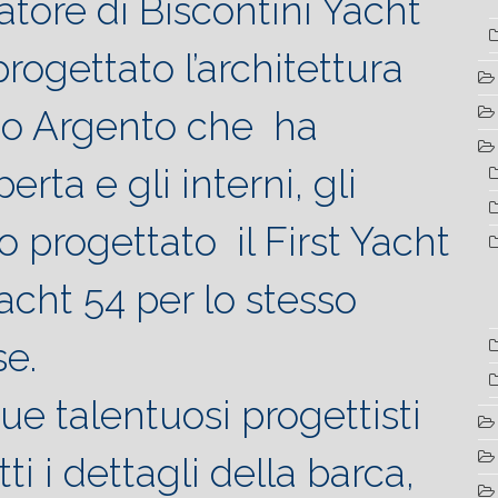
atore di Biscontini Yacht
rogettato l’architettura
zo Argento che ha
rta e gli interni, gli
 progettato il First Yacht
acht 54 per lo stesso
se.
ue talentuosi progettisti
ti i dettagli della barca,