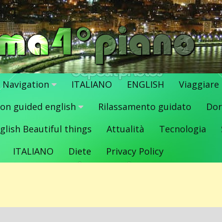
Navigation
ITALIANO
ENGLISH
Viaggiare
ion guided english
Rilassamento guidato
Dor
glish Beautiful things
Attualità
Tecnologia
ITALIANO
Diete
Privacy Policy