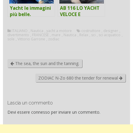
Yacht le immagini
AB 116 LO YACHT
più belle.
VELOCE E
CONFORTEVOLE
ITALIANO
,
Nautica
,
yacht a motore
costruttore
,
designer
,
divertimento
,
FRANCESE
,
mare
,
Nautica
,
Relax
,
sci
,
sci acquatico
,
sole
,
Vittorio Garrone
,
zodiac
The sea, the sun and the tanning.
ZODIAC N-Zo 680 the tender for renewal
Lascia un commento
Devi essere
connesso
per inviare un commento.