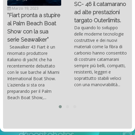
SC- 46 il catamarano
Marzo 19, 2023
ad alte prestazioni
“Fiart pronta a stupire
targato Outerlimits.
al Palm Beach Boat
Da quando lo sviluppo
Show con la sua
delle moderne tecnologie
serie Seawalker”
costruttive e dei nuovi
materiali come la fibra di
Seawalker 43 Fiart è un
carbonio hanno consentito
rinomato produttore
di costruire catamarani
italiano di yacht che ha
sempre più belli, compatti,
recentemente debuttato
resistenti, leggeri e
con le sue barche al Miami
soprattutto stabili veloci
International Boat Show.
con una manovrabilità...
L’azienda si sta ora
preparando per il Palm
Beach Boat Show,...