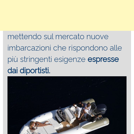
mettendo sul mercato nuove
imbarcazioni che rispondono alle
più stringenti esigenze
espresse
dai diportisti.