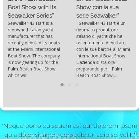
Da quando lo sviluppo
Show con la sua
delle moderne tecnologie
serie Seawalker”
costruttive e dei nuovi
materiali come la fibra di
Seawalker 43 Fiart è un
carbonio hanno consentito
rinomato produttore
di costruire catamarani
italiano di yacht che ha
sempre più belli, compatti,
recentemente debuttato
resistenti, leggeri e
con le sue barche al Miami
soprattutto stabili veloci
International Boat Show.
con una manovrabilità...
L’azienda si sta ora
preparando per il Palm
Beach Boat Show,...
"Neque porro quisquam est qui dolorem ipsum
quia dolor sit amet, consectetur, adipisci velit..."