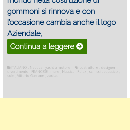
mondo nella costruzione di
gommoni si rinnova e con
l’occasione cambia anche il logo
Aziendale,
“ZODIAC
Continua a leggere
N-
Zo
ITALIANO
,
Nautica
,
yacht a motore
costruttore
,
designer
,
divertimento
,
FRANCESE
,
mare
,
Nautica
,
Relax
,
sci
,
sci acquatico
,
sole
,
Vittorio Garrone
,
zodiac
680
il
gommone
del
rinnovamento.”