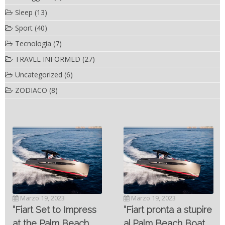
Sleep
(13)
Sport
(40)
Tecnologia
(7)
TRAVEL INFORMED
(27)
Uncategorized
(6)
ZODIACO
(8)
Novembre 6, 2022
SC- 46 il catamarano
Marzo 19, 2023
ad alte prestazioni
“Fiart pronta a stupire
targato Outerlimits.
al Palm Beach Boat