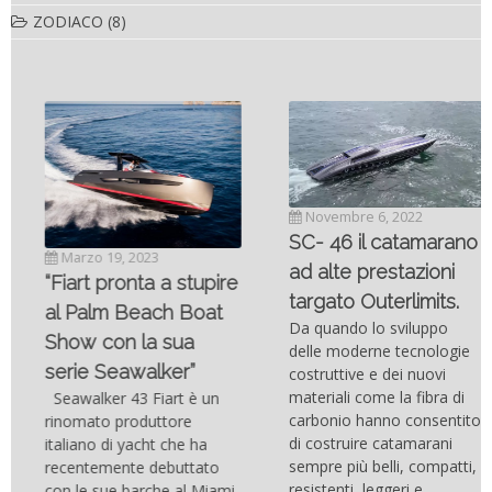
ZODIACO
(8)
Novembre 6, 2022
SC- 46 il catamarano
Marzo 19, 2023
ad alte prestazioni
“Fiart pronta a stupire
targato Outerlimits.
al Palm Beach Boat
Da quando lo sviluppo
Show con la sua
delle moderne tecnologie
serie Seawalker”
costruttive e dei nuovi
materiali come la fibra di
Seawalker 43 Fiart è un
carbonio hanno consentito
rinomato produttore
di costruire catamarani
italiano di yacht che ha
sempre più belli, compatti,
recentemente debuttato
resistenti, leggeri e
con le sue barche al Miami