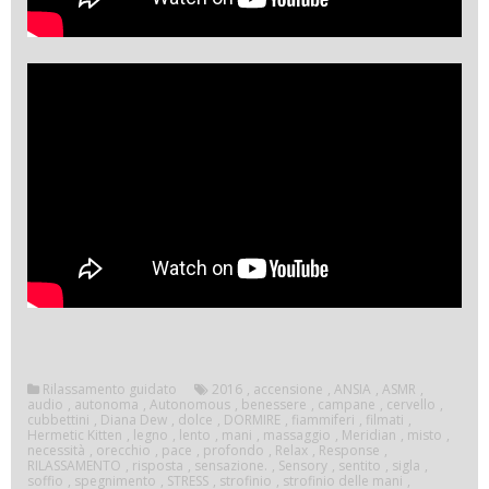
Rilassamento guidato
2016
,
accensione
,
ANSIA
,
ASMR
,
audio
,
autonoma
,
Autonomous
,
benessere
,
campane
,
cervello
,
cubbettini
,
Diana Dew
,
dolce
,
DORMIRE
,
fiammiferi
,
filmati
,
Hermetic Kitten
,
legno
,
lento
,
mani
,
massaggio
,
Meridian
,
misto
,
necessità
,
orecchio
,
pace
,
profondo
,
Relax
,
Response
,
RILASSAMENTO
,
risposta
,
sensazione.
,
Sensory
,
sentito
,
sigla
,
soffio
,
spegnimento
,
STRESS
,
strofinio
,
strofinio delle mani
,