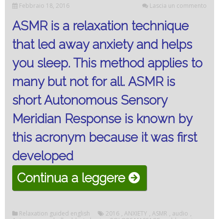
Febbraio 18, 2016
Lascia un commento
ASMR is a relaxation technique
that led away anxiety and helps
you sleep.
This method applies to
many but not for all.
ASMR is
short Autonomous Sensory
Meridian Response is known by
this acronym because it was first
developed
“ASMR
Continua a leggere
(Autonomous
Sensory
Relaxation guided english
2016
,
ANXIETY
,
ASMR
,
audio
,