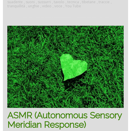
suadente
,
suoni
,
sussurri
,
tavolo
,
tecnica
,
tibetane
,
traccie
,
tranquillità
,
unghie
,
video
,
voce
,
You Tube
ASMR (Autonomous Sensory
Meridian Response)