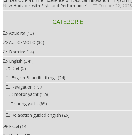
“DUFOUR 41: The Excellence of Nautical Innovation – Exploring
New Horizons with Style and Performance”
Ottobre 22, 2023
CATEGORIE
Attualità
(13)
AUTO/MOTO
(30)
Dormire
(14)
English
(341)
Diet
(5)
English Beautiful things
(24)
Navigation
(197)
motor yacht
(128)
sailing yacht
(69)
Relaxation guided english
(26)
Excel
(14)