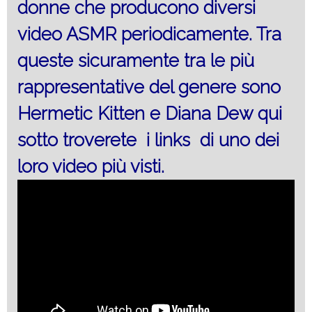
donne che producono diversi
video ASMR periodicamente. Tra
queste sicuramente tra le più
rappresentative del genere sono
Hermetic Kitten e Diana Dew qui
sotto troverete i links di uno dei
loro video più visti.