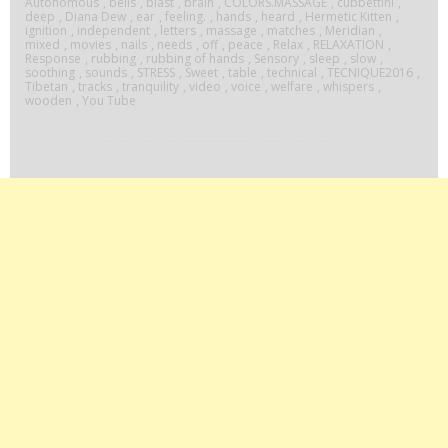
Autonomous
,
bells
,
blast
,
brain
,
COLORS.MASSAGE
,
cubbettini
,
deep
,
Diana Dew
,
ear
,
feeling.
,
hands
,
heard
,
Hermetic Kitten
,
Meridian
ignition
,
independent
,
letters
,
massage
,
matches
,
Meridian
,
mixed
,
movies
,
nails
,
needs
,
off
,
peace
,
Relax
,
RELAXATION
,
Response
,
rubbing
,
rubbing of hands
,
Sensory
,
sleep
,
slow
,
Response)”
soothing
,
sounds
,
STRESS
,
Sweet
,
table
,
technical
,
TECNIQUE2016
,
Tibetan
,
tracks
,
tranquility
,
video
,
voice
,
welfare
,
whispers
,
wooden
,
You Tube