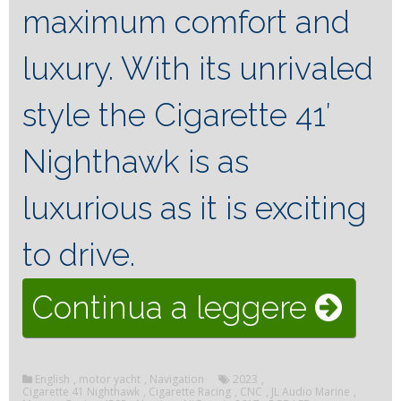
maximum comfort and
luxury. With its unrivaled
style the Cigarette 41′
Nighthawk is as
luxurious as it is exciting
to drive.
“Fly
Continua a leggere
throu
English
,
motor yacht
,
Navigation
2023
,
the
Cigarette 41 Nighthawk
,
Cigarette Racing
,
CNC
,
JL Audio Marine
,