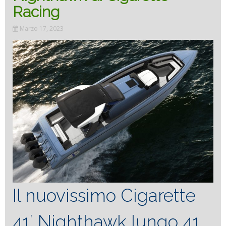
41′
Racing
Marzo 17, 2023
Night
Il nuovissimo Cigarette
41′ Nighthawk lungo 41