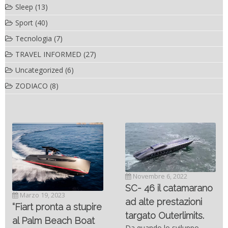
Sleep
(13)
Sport
(40)
Tecnologia
(7)
TRAVEL INFORMED
(27)
Uncategorized
(6)
ZODIACO
(8)
Novembre 6, 2022
SC- 46 il catamarano
Marzo 19, 2023
ad alte prestazioni
“Fiart pronta a stupire
targato Outerlimits.
al Palm Beach Boat
Da quando lo sviluppo