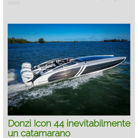
YACHT
inevit
a
catam
Donzi Icon 44 inevitabilmente
un catamarano