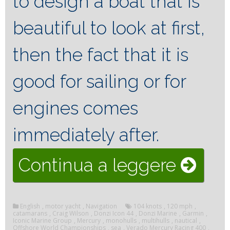
to design a boat that is
beautiful to look at first,
then the fact that it is
good for sailing or for
engines comes
immediately after.
“Donz
Continua a leggere
Icon
English
,
motor yacht
,
Navigation
104 knots
,
120 mph
,
44
catamarans
,
Craig Wilson
,
Donzi Icon 44
,
Donzi Marine
,
Garmin
,
Iconic Marine Group
,
Mercury
,
monohulls
,
multihulls
,
nautical
,
Offshore World Championships
,
sea
,
Verado Mercury Racing 400
,