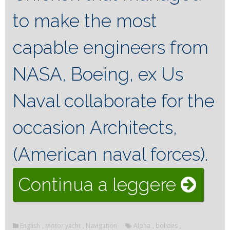
to make the most
capable engineers from
NASA, Boeing, ex Us
Naval collaborate for the
occasion Architects,
(American naval forces).
“THE
Continua a leggere
BOLI
English
,
motor yacht
,
Navigation
Alpha
,
bolides
,