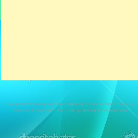
Copyright © 2026
Panorama 4° Piano
. Utilizza WordPress
&
CeeWP,
Theme by
ceewp.com
&
Panorama 4° Piano is using the Great WordPress theme