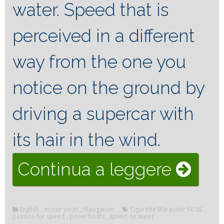
water.
Speed ​​that is
perceived in a different
way from the one you
notice on the ground by
driving a supercar with
its hair in the wind.
“Cigar
Continua a leggere
Marau
English
,
motor yacht
,
Navigation
Cigarette Marauder 50 SS
,
50
passion for speed
,
powerboats
,
speed on water