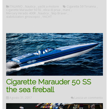
ITALIANO
,
Nautica
,
yacht a motore
Cigarette 59 Tirranna
,
Tirra
Cigarette Marauder 50 SS
,
elica di prua
,
mare
,
Mercury Verado 400R
,
Nautica
,
Skip Braver
,
stabilizzatori giroscopici
,
YACHT
presta
e
comod
Cigarette Marauder 50 SS
the sea fireball
Agosto 31, 2017
Lascia un commento