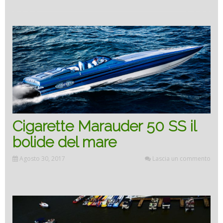
SS
the
sea
firebal
Cigarette Marauder 50 SS il
bolide del mare
Agosto 30, 2017
Lascia un commento