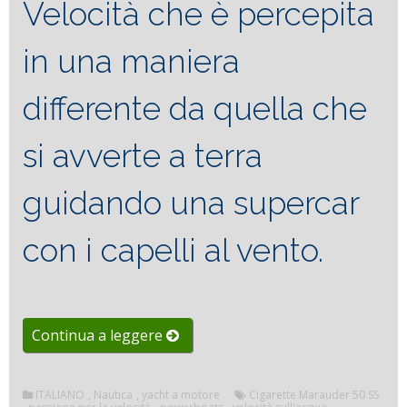
Velocità che è percepita
in una maniera
differente da quella che
si avverte a terra
guidando una supercar
con i capelli al vento.
“Cigarette
Continua a leggere
Marauder
50
ITALIANO
,
Nautica
,
yacht a motore
Cigarette Marauder 50 SS
SS