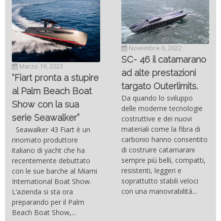
Novembre 6, 2022
SC- 46 il catamarano
Marzo 19, 2023
ad alte prestazioni
“Fiart pronta a stupire
targato Outerlimits.
al Palm Beach Boat
Da quando lo sviluppo
Show con la sua
delle moderne tecnologie
serie Seawalker”
costruttive e dei nuovi
materiali come la fibra di
Seawalker 43 Fiart è un
carbonio hanno consentito
rinomato produttore
di costruire catamarani
italiano di yacht che ha
sempre più belli, compatti,
recentemente debuttato
resistenti, leggeri e
con le sue barche al Miami
soprattutto stabili veloci
International Boat Show.
con una manovrabilità...
L’azienda si sta ora
preparando per il Palm
Beach Boat Show,...