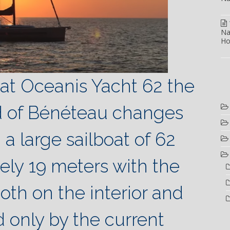
Na
Ho
at Oceanis Yacht 62 the
d of Bénéteau changes
a large sailboat of 62
ely 19 meters with the
th on the interior and
d only by the current