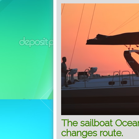
The sailboat Ocea
changes route.