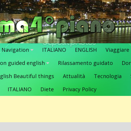
Navigation
ITALIANO
ENGLISH
Viaggiare
ion guided english
Rilassamento guidato
Dor
glish Beautiful things
Attualità
Tecnologia
ITALIANO
Diete
Privacy Policy