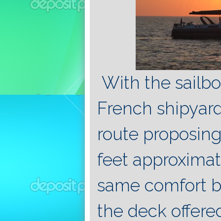
With the sailbo
French shipyar
route proposing 
feet approximat
same comfort bo
the deck offere