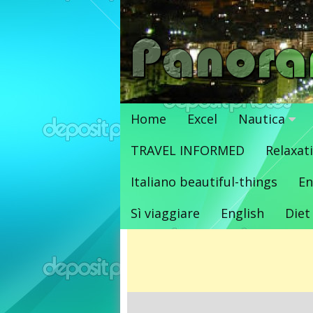
Vai
al
contenuto
Home
Excel
Nautica
TRAVEL INFORMED
Relaxat
Italiano beautiful-things
En
Sì viaggiare
English
Diet