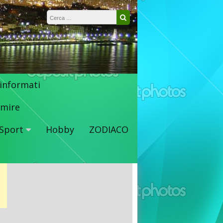
Ricerca per:
Cerca
 informati
mire
Sport
Hobby
ZODIACO