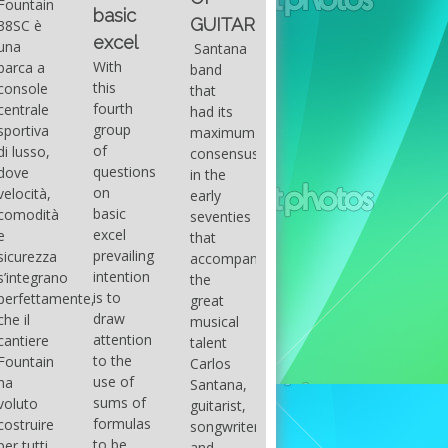
Beach
Palm
basic
prestazi
GUITAR
Boat
Beach
excel
targato
Santana
Show
Boat
With
band
Outerlim
this
that
with
Show
Da
fourth
had its
quando
Its
con la
group
maximum
lo
Seawalker
sua
of
consensus
sviluppo
questions
Series”
serie
in the
delle
on
early
Seawalker
Seawalker”
moderne
basic
seventies
43 Fiart
tecnologi
excel
that
is a
costruttiv
Seawalker
prevailing
accompanied
renowned
e dei
43 Fiart
intention
the
Italian
nuovi
è un
is to
great
yacht
materiali
rinomato
draw
musical
manufacturer
come la
produttore
attention
talent
that has
fibra di
italiano
to the
Carlos
recently
carbonio
di yacht
use of
Santana,
debuted
hanno
che ha
sums of
guitarist,
its
consentit
recentemente
formulas
songwriter
boats
di
debuttato
to be
and