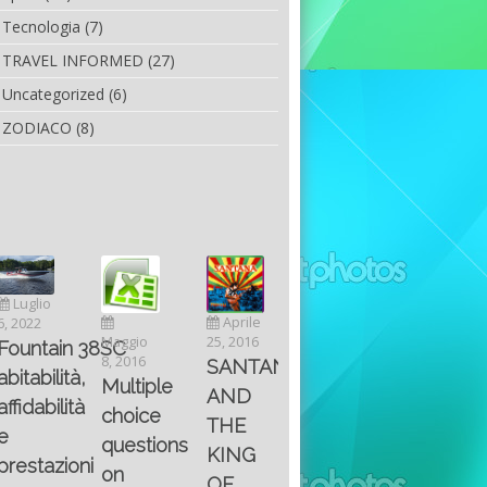
Tecnologia
(7)
TRAVEL INFORMED
(27)
Uncategorized
(6)
ZODIACO
(8)
Marzo
Marzo
Novembre
Aprile
19, 2023
19, 2023
6, 2022
25, 2016
Maggio
8SC
“Fiart
“Fiart
SC-
8, 2016
SANTANA
Set to
pronta
Multiple
46 il
AND
Impress
a
choice
catama
THE
at the
stupire
questions
ad
KING
Palm
al
on
alte
OF