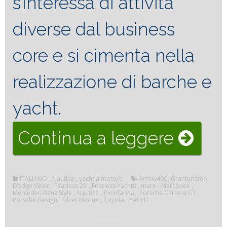
s’interessa di attività
diverse dal business
core e si cimenta nella
realizzazione di barche e
yacht.
“Fearl
Continua a leggere
28
ITALIANO
,
Nautica
,
yacht a motore
Arrow460- Granturismo
,
una
Dodge Viper
,
Fearless 28
,
Fearless Yachts
,
mare
,
Mercedes
,
Mercedes-Benz Style
,
Nautica
,
Pininfarina
,
Porsche Carrera GT
,
Porsche Design
,
Silver Marine
,
Toyota
,
YACHT
barca