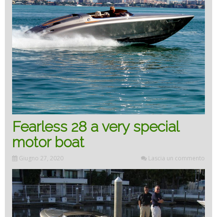
nuov
conce
di
Lazzar
Desig
Fearless 28 a very special
motor boat
Studio
Giugno 27, 2020
Lascia un commento