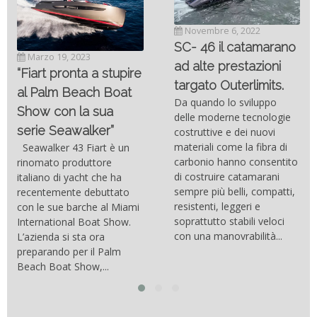
Novembre 6, 2022
SC- 46 il catamarano
Marzo 19, 2023
ad alte prestazioni
“Fiart pronta a stupire
targato Outerlimits.
al Palm Beach Boat
Da quando lo sviluppo
Show con la sua
delle moderne tecnologie
serie Seawalker”
costruttive e dei nuovi
materiali come la fibra di
Seawalker 43 Fiart è un
carbonio hanno consentito
rinomato produttore
di costruire catamarani
italiano di yacht che ha
sempre più belli, compatti,
recentemente debuttato
resistenti, leggeri e
con le sue barche al Miami
soprattutto stabili veloci
International Boat Show.
con una manovrabilità...
L’azienda si sta ora
preparando per il Palm
Beach Boat Show,...