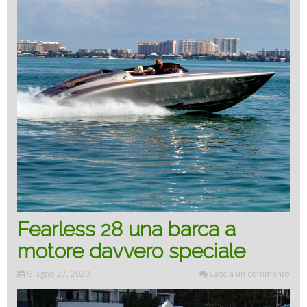
motor
boat”
Fearless 28 una barca a
motore davvero speciale
Giugno 27, 2020
Lascia un commento