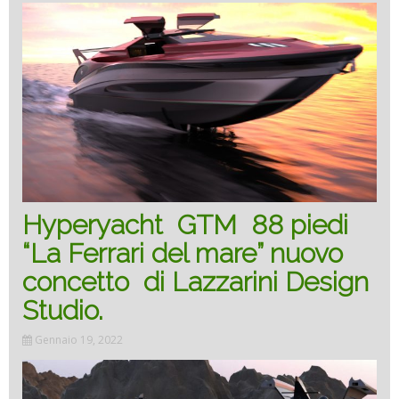
Ferrar
of
the
sea”
new
Hyperyacht GTM 88 piedi
“La Ferrari del mare” nuovo
conce
concetto di Lazzarini Design
by
Studio.
Gennaio 19, 2022
Lazzar
Desig