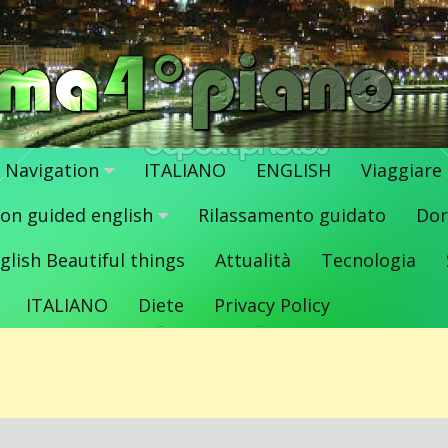
Navigation
ITALIANO
ENGLISH
Viaggiare
ion guided english
Rilassamento guidato
Dor
glish Beautiful things
Attualità
Tecnologia
ITALIANO
Diete
Privacy Policy