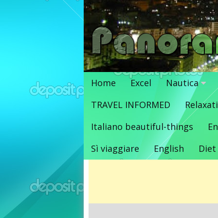
Vai
al
contenuto
Home
Excel
Nautica
TRAVEL INFORMED
Relaxat
Italiano beautiful-things
En
Sì viaggiare
English
Diet