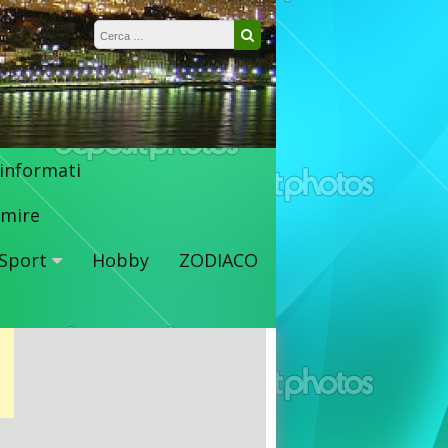
Ricerca per:
Cerca
 informati
mire
Sport
Hobby
ZODIACO