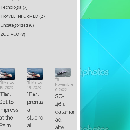
Tecnologia
(7)
TRAVEL INFORMED
(27)
Uncategorized
(6)
ZODIACO
(8)
Luglio
Marzo
Novembre
Aprile
6, 2022
19, 2023
6, 2022
25, 2016
Maggio
Fountain 38SC
“Fiart
SC-
8, 2016
SANTA
abitabilità,
pronta
Multiple
46 il
AND
affidabilità
a
choice
catamarano
THE
e
stupire
questions
ad
KING
prestazioni
al
on
alte
OF