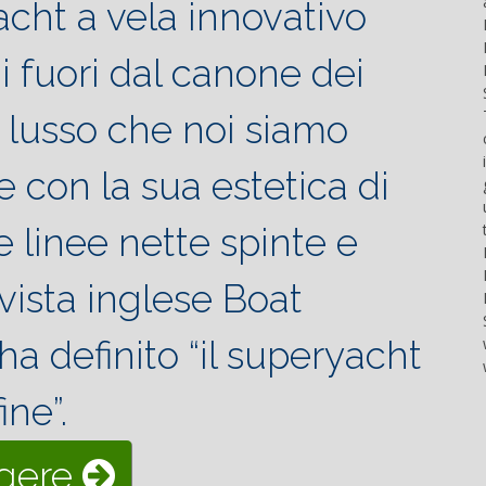
at the
cht a vela innovativo
done
gli
arranger
Miami
only if
appassionati
of all
International
i fuori dal canone dei
certain
di
parts of
Boat
conditions
barche
the
Show.
occur.
ad alte
group.
The
i lusso che noi siamo
The
prestazioni,
The
company
correct
che...
songs
is now
e con la sua estetica di
syntax
in my
gearing
is
opinion
up for
essential...
have...
the
e linee nette spinte e
Palm
Beach
ivista inglese Boat
Boat
Show,
which
 ha definito “il superyacht
will...
fine”.
“Yacht
ggere