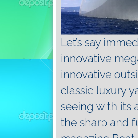
Let’s say immedia
innovative mega
innovative outs
classic luxury y
seeing with its 
the sharp and fu