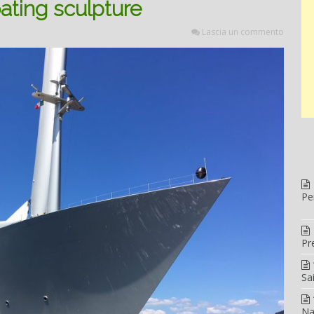
loating sculpture
Lascia un commento
Pe
Pr
Sa
Na