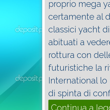
proprio mega ya
certamente al d
classici yacht d
abituati a veder
rottura con dell
futuristiche la r
International lo
di spinta di con
Continua a le