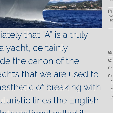
Na
Ho
tely that “A” is a truly
 yacht, certainly
ide the canon of the
achts that we are used to
aesthetic of breaking with
turistic lines the English