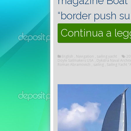
magazine Boat I
“border push su
Continua a le
English
,
Navigation
,
sailing yacht
20
Doyle Sailmakers USA
,
Dykstra Naval Archit
Roman Abramovich
,
sailing
,
Sailing Yacht "