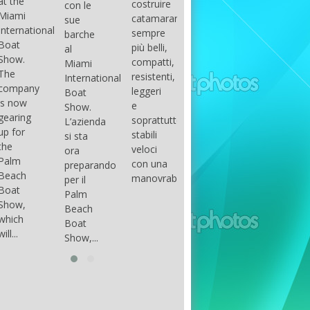
costruire
con le
done
gli
arranger
catamarani
sue
only if
appassionati
of all
sempre
barche
certain
di
parts of
più belli,
al
conditions
barche
the
compatti,
Miami
occur.
ad alte
group.
resistenti,
International
The
prestazioni,
The
leggeri
Boat
correct
che...
songs
e
Show.
syntax
in my
soprattutto
L’azienda
is
opinion
stabili
si sta
essential...
have...
veloci
ora
con una
preparando
manovrabilità...
per il
Palm
Beach
Boat
Show,...