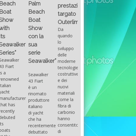
Fountain
Palm
basic
prestazioni
GUITAR
38SC è
Beach
excel
targato
una
Santana
Boat
With
barca a
band
Outerlimits.
this
console
that
Show
Da
fourth
centrale
had its
quando
con la
group
sportiva
maximum
lo
sua
of
di lusso,
consensu
sviluppo
questions
dove
serie
in the
delle
on
velocità,
early
Seawalker”
moderne
basic
comodità
seventies
tecnologie
excel
e
that
costruttive
Seawalker
prevailing
sicurezza
accompan
e dei
43 Fiart
intention
s’integrano
the
nuovi
è un
is to
perfettamente,
great
materiali
rinomato
draw
che il
musical
come la
produttore
attention
cantiere
talent
fibra di
italiano
to the
Fountain
Carlos
carbonio
di yacht
use of
ha
Santana,
hanno
che ha
sums of
voluto
guitarist,
consentito
recentemente
formulas
costruire
songwrite
di
debuttato
to be
per tutti
and