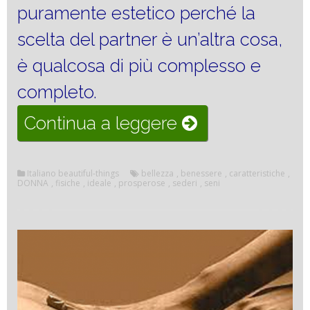
puramente estetico perché la
scelta del partner è un’altra cosa,
è qualcosa di più complesso e
completo.
“Le
Continua a leggere
caratteristiche
fisiche
Italiano beautiful-things
bellezza
,
benessere
,
caratteristiche
,
DONNA
,
fisiche
,
ideale
,
prosperose
,
sederi
,
seni
della
donna
ideale”