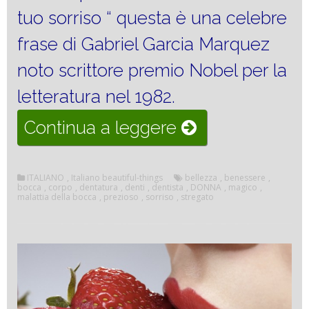
tuo sorriso “ questa è una celebre
frase di Gabriel Garcia Marquez
noto scrittore premio Nobel per la
letteratura nel 1982.
“Il
Continua a leggere
sorriso
stregato
ITALIANO
,
Italiano beautiful-things
bellezza
,
benessere
,
bocca
,
corpo
,
dentatura
,
denti
,
dentista
,
DONNA
,
magico
,
malattia della bocca
,
prezioso
,
sorriso
,
stregato
delle
donne”