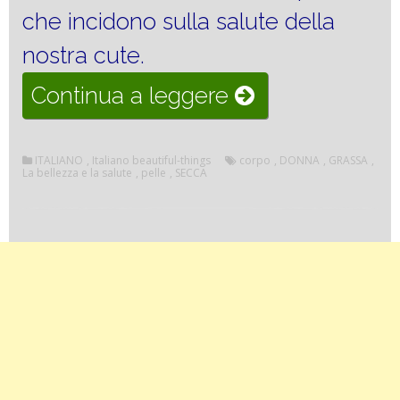
che incidono sulla salute della
nostra cute.
“La
Continua a leggere
salute
della
ITALIANO
,
Italiano beautiful-things
corpo
,
DONNA
,
GRASSA
,
La bellezza e la salute
,
pelle
,
SECCA
pelle
del
corpo”