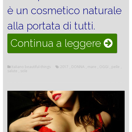
è un cosmetico naturale
alla portata di tutti.
“IL
Continua a leggere
SOLE
Italiano beautiful-things
2017
,
DONNA
,
mare
,
OGGI
,
pelle
,
E
salute
,
sole
LA
PELL
AL