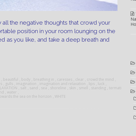
Na
 all the negative thoughts that crowd your
Ho
rtable position in your room lounging on the
d as you like, and take a deep breath and
tion
on”
,
beautiful
,
body
,
breathing in
,
caresses
,
clear
,
crowd the mind
,
rs
,
gulls
,
imagination
,
imagination and relaxation
,
lips
,
luck
,
ELAXATION
,
salt
,
sand
,
sea
,
shoreline
,
skin
,
smell
,
standing
,
termati
and
,
water
,
owards the sea on the horizon
,
WHITE