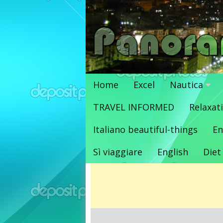
Vai
al
contenuto
Home
Excel
Nautica
TRAVEL INFORMED
Relaxat
Italiano beautiful-things
En
Sì viaggiare
English
Diet