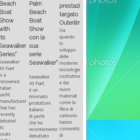
Fountain
Palm
basic
prestazioni
GUITAR
38SC è
Beach
excel
targato
una
Santana
Boat
With
barca a
band
Outerlimits.
this
console
that
Show
Da
fourth
centrale
had its
quando
con la
group
sportiva
maximum
lo
sua
of
di lusso,
consensu
sviluppo
questions
dove
serie
in the
delle
on
velocità,
early
Seawalker”
moderne
basic
comodità
seventies
tecnologie
excel
e
that
costruttive
Seawalker
prevailing
sicurezza
accompan
e dei
43 Fiart
intention
s’integrano
the
nuovi
è un
is to
perfettamente,
great
materiali
rinomato
draw
che il
musical
come la
produttore
attention
cantiere
talent
fibra di
italiano
to the
Fountain
Carlos
carbonio
di yacht
use of
ha
Santana,
hanno
che ha
sums of
voluto
guitarist,
consentito
recentemente
formulas
costruire
songwrite
di
debuttato
to be
per tutti
and