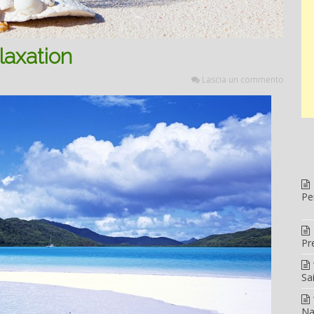
laxation
Lascia un commento
Pe
Pr
Sa
Na