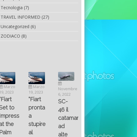
Tecnologia
(7)
TRAVEL INFORMED
(27)
Uncategorized
(6)
ZODIACO
(8)
Luglio
Marzo
Novembre
Aprile
6, 2022
19, 2023
6, 2022
25, 2016
Maggio
Fountain 38SC
“Fiart
SC-
8, 2016
SANTA
abitabilità,
pronta
Multiple
46 il
AND
affidabilità
a
choice
catamarano
THE
e
stupire
questions
ad
KING
prestazioni
al
on
alte
OF