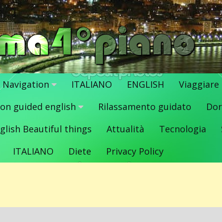
Navigation
ITALIANO
ENGLISH
Viaggiare
ion guided english
Rilassamento guidato
Dor
glish Beautiful things
Attualità
Tecnologia
ITALIANO
Diete
Privacy Policy