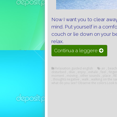
Now I want you to clear away
mind.
Put yourself in a comfo
couch or lie down on your be
relax.
“Imagina
Continua a leggere
and
relaxati
Relaxation guided english
air
,
beach
disturbed
,
dive
,
enjoy
,
exhale
,
feel
,
finge
moment
,
moving
,
other sounds
,
place
,
R
,
thoughts negative
,
walk
,
walking on the s
what do you see? Observe the colors Look t