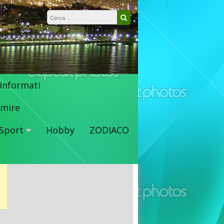
Ricerca per:
Cerca
 informati
mire
Sport
Hobby
ZODIACO