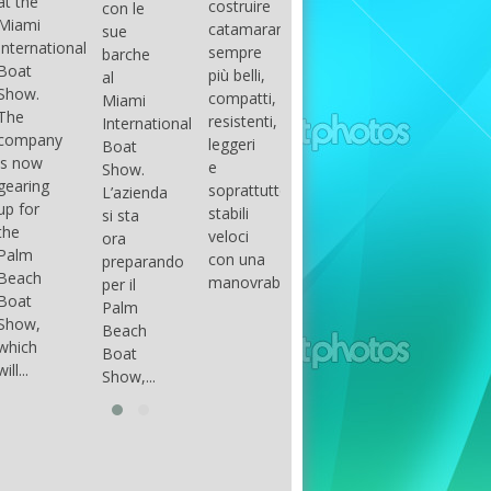
costruire
con le
done
gli
arranger
catamarani
sue
only if
appassionati
of all
sempre
barche
certain
di
parts of
più belli,
al
conditions
barche
the
compatti,
Miami
occur.
ad alte
group.
resistenti,
International
The
prestazioni,
The
leggeri
Boat
correct
che...
songs
e
Show.
syntax
in my
soprattutto
L’azienda
is
opinion
stabili
si sta
essential...
have...
veloci
ora
con una
preparando
manovrabilità...
per il
Palm
Beach
Boat
Show,...