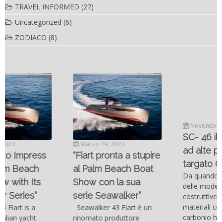
TRAVEL INFORMED
(27)
Uncategorized
(6)
ZODIACO
(8)
Novembre 6, 2022
SC- 46 il catamarano
Marzo 19, 2023
ad alte prestazioni
“Fiart pronta a stupire
targato Outerlimits.
al Palm Beach Boat
Da quando lo sviluppo
Show con la sua
delle moderne tecnologie
serie Seawalker”
costruttive e dei nuovi
materiali come la fibra di
Seawalker 43 Fiart è un
carbonio hanno consentito
rinomato produttore