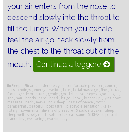
your air enters from the nose to
descend slowly into the throat to
fill the lungs.
When you exhale,
feel the air go back slowly from
the chest to the throat out of the
“MASSA
mouth.
Continua a leggere
THE
FACE
Sleep
area under the eyes
,
comfortable position
,
couch
,
ears
,
endings
,
energy
,
eyelids
,
face
,
facial massage
,
fine
,
focus
,
front
,
gentle pressure
,
gently
,
good close your eyes
,
good night
,
AND
grit
,
hair
,
hands
,
hard
,
head
,
let go
,
lobe
,
loosen up
,
lying down
,
massage
,
neck
,
nerve
,
now sleep
,
oasis of peace
,
occhhi
,
pampering
,
peaceful
,
polpastrelli.piacevole sensation
,
Relax
,
SLEEP
rotary movements
,
shivers of pleasure
,
Shoulders
,
skin
,
sleep
,
sleep well
,
slowly read
,
soft
,
soft sofa
,
spine
,
STRESS
,
tap
,
trail
,
WELL”
tranquility
,
well-being
,
working day