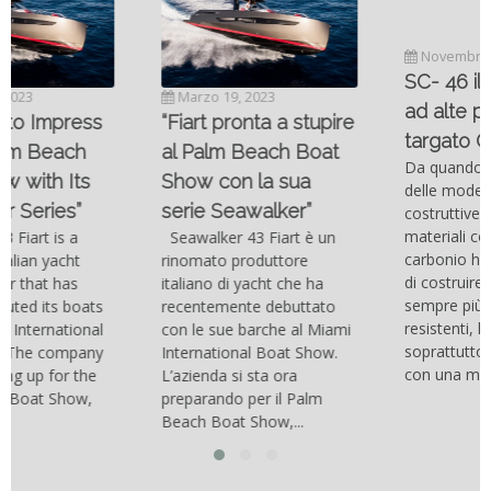
Novembre 6, 2022
SC- 46 il catamarano
Marzo 19, 2023
ad alte prestazioni
“Fiart pronta a stupire
targato Outerlimits.
al Palm Beach Boat
Da quando lo sviluppo
Show con la sua
delle moderne tecnologie
serie Seawalker”
costruttive e dei nuovi
materiali come la fibra di
Seawalker 43 Fiart è un
carbonio hanno consentito
rinomato produttore
di costruire catamarani
italiano di yacht che ha
sempre più belli, compatti,
recentemente debuttato
resistenti, leggeri e
con le sue barche al Miami
soprattutto stabili veloci
International Boat Show.
con una manovrabilità...
L’azienda si sta ora
preparando per il Palm
Beach Boat Show,...