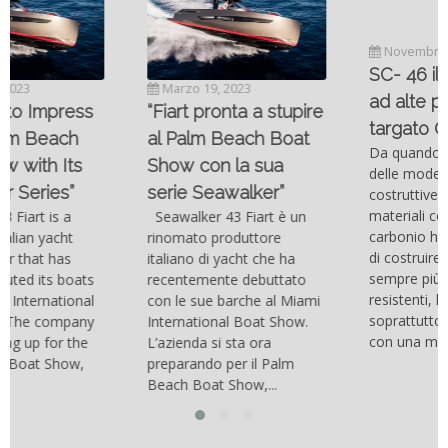
Novembre 6, 2022
SC- 46 il catamarano
Marzo 19, 2023
ad alte prestazioni
“Fiart pronta a stupire
targato Outerlimits.
al Palm Beach Boat
Da quando lo sviluppo
Show con la sua
delle moderne tecnologie
serie Seawalker”
costruttive e dei nuovi
materiali come la fibra di
Seawalker 43 Fiart è un
carbonio hanno consentito
rinomato produttore
di costruire catamarani
italiano di yacht che ha
sempre più belli, compatti,
recentemente debuttato
resistenti, leggeri e
con le sue barche al Miami
soprattutto stabili veloci
International Boat Show.
con una manovrabilità...
L’azienda si sta ora
preparando per il Palm
Beach Boat Show,...