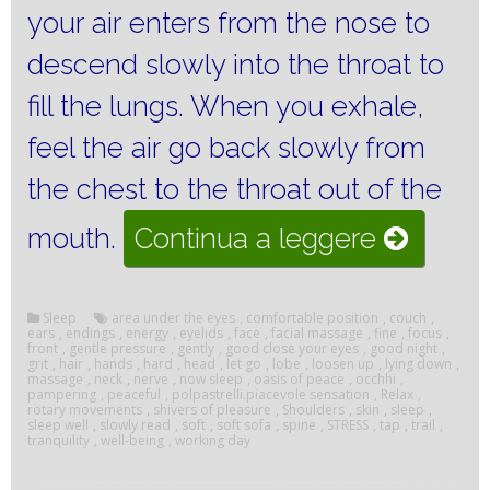
your air enters from the nose to
descend slowly into the throat to
fill the lungs.
When you exhale,
feel the air go back slowly from
the chest to the throat out of the
“MASSA
mouth.
Continua a leggere
THE
FACE
Sleep
area under the eyes
,
comfortable position
,
couch
,
ears
,
endings
,
energy
,
eyelids
,
face
,
facial massage
,
fine
,
focus
,
front
,
gentle pressure
,
gently
,
good close your eyes
,
good night
,
AND
grit
,
hair
,
hands
,
hard
,
head
,
let go
,
lobe
,
loosen up
,
lying down
,
massage
,
neck
,
nerve
,
now sleep
,
oasis of peace
,
occhhi
,
pampering
,
peaceful
,
polpastrelli.piacevole sensation
,
Relax
,
SLEEP
rotary movements
,
shivers of pleasure
,
Shoulders
,
skin
,
sleep
,
sleep well
,
slowly read
,
soft
,
soft sofa
,
spine
,
STRESS
,
tap
,
trail
,
WELL”
tranquility
,
well-being
,
working day