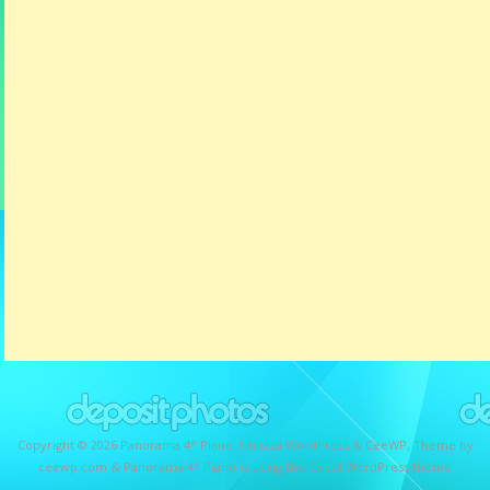
Copyright © 2026
Panorama 4° Piano
. Utilizza WordPress
&
CeeWP,
Theme by
ceewp.com
&
Panorama 4° Piano is using the Great WordPress theme