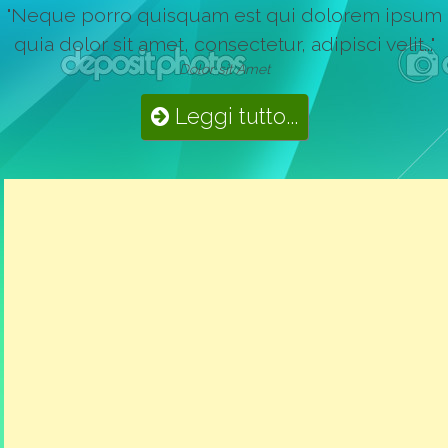
"Neque porro quisquam est qui dolorem ipsum
quia dolor sit amet, consectetur, adipisci velit..."
Dolor sit Amet
Leggi tutto...