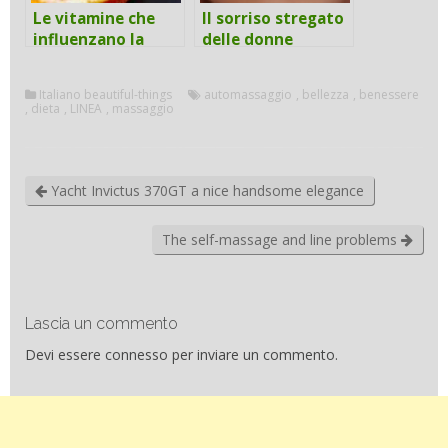
Le vitamine che
Il sorriso stregato
influenzano la
delle donne
pelle
Italiano beautiful-things
automassaggio
,
bellezza
,
benessere
,
dieta
,
LINEA
,
massaggio
Yacht Invictus 370GT a nice handsome elegance
The self-massage and line problems
Lascia un commento
Devi essere
connesso
per inviare un commento.