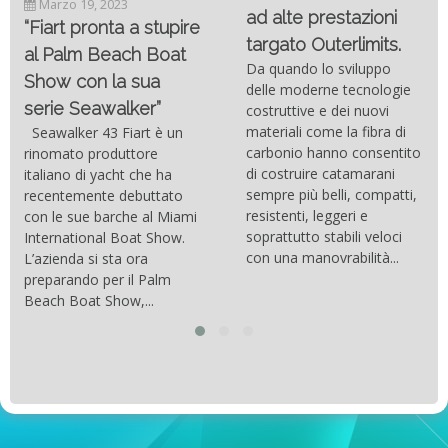
Marzo 19, 2023
ad alte prestazioni
“Fiart pronta a stupire
targato Outerlimits.
al Palm Beach Boat
Da quando lo sviluppo
Show con la sua
delle moderne tecnologie
serie Seawalker”
costruttive e dei nuovi
materiali come la fibra di
Seawalker 43 Fiart è un
carbonio hanno consentito
rinomato produttore
di costruire catamarani
italiano di yacht che ha
sempre più belli, compatti,
recentemente debuttato
resistenti, leggeri e
con le sue barche al Miami
soprattutto stabili veloci
International Boat Show.
con una manovrabilità...
L’azienda si sta ora
preparando per il Palm
Beach Boat Show,...