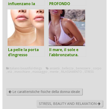
influenzano la
PROFONDO
pelle
RILASSAMENTO
La pelle la porta
Il mare, il sole e
d’ingresso
l’abbronzatura.
dell’organismo
Italiano beautiful-things
ansietà
,
bellezza
,
benessere
,
corpo
,
età
,
invecchiare
,
massaggio
,
mente
,
RILASSAMENTO
,
STRESS
Le caratteristiche fisiche della donna ideale
STRESS, BEAUTY AND RELAXATION