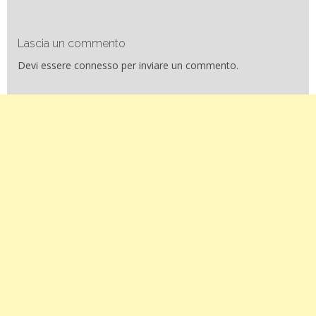
Lascia un commento
Devi essere
connesso
per inviare un commento.