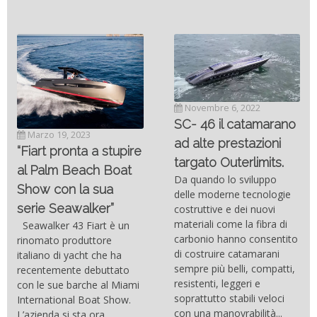
Novembre 6, 2022
SC- 46 il catamarano
Marzo 19, 2023
ad alte prestazioni
“Fiart pronta a stupire
targato Outerlimits.
al Palm Beach Boat
Da quando lo sviluppo
Show con la sua
delle moderne tecnologie
serie Seawalker”
costruttive e dei nuovi
materiali come la fibra di
Seawalker 43 Fiart è un
carbonio hanno consentito
rinomato produttore
di costruire catamarani
italiano di yacht che ha
sempre più belli, compatti,
recentemente debuttato
resistenti, leggeri e
con le sue barche al Miami
soprattutto stabili veloci
International Boat Show.
con una manovrabilità...
L’azienda si sta ora