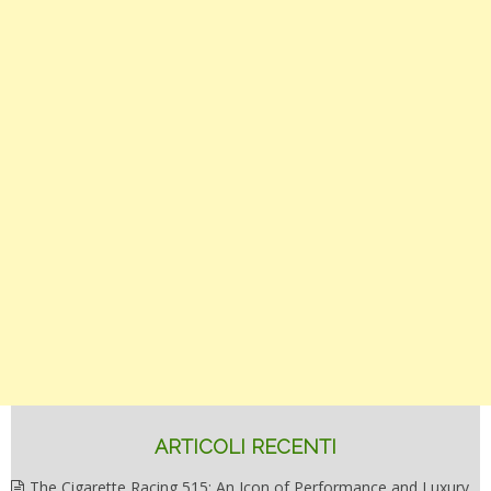
ARTICOLI RECENTI
The Cigarette Racing 515: An Icon of Performance and Luxury