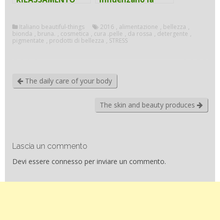
pelle
Italiano beautiful-things
2016
,
alimentazione
,
bellezza
,
bionda
,
bruna.
,
cosmetica
,
cura .pelle
,
da rossa
,
detergente
,
pigmentate
,
prodotti di bellezza
,
STRESS
The daily care of your body
The skin and beauty produces
Lascia un commento
Devi essere
connesso
per inviare un commento.