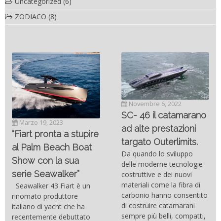
Uncategorized
(6)
ZODIACO
(8)
Novembre 6, 2022
SC- 46 il catamarano
Marzo 19, 2023
ad alte prestazioni
“Fiart pronta a stupire
targato Outerlimits.
al Palm Beach Boat
Da quando lo sviluppo
Show con la sua
delle moderne tecnologie
serie Seawalker”
costruttive e dei nuovi
materiali come la fibra di
Seawalker 43 Fiart è un
carbonio hanno consentito
rinomato produttore
di costruire catamarani
italiano di yacht che ha
sempre più belli, compatti,
recentemente debuttato