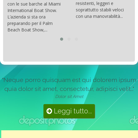
resistenti, leggeri e
con le sue barche al Miami
soprattutto stabili veloci
International Boat Show.
con una manovrabilità...
L’azienda si sta ora
preparando per il Palm
Beach Boat Show,...
"Neque porro quisquam est qui dolorem ipsum
quia dolor sit amet, consectetur, adipisci velit..."
Dolor sit Amet
Leggi tutto...