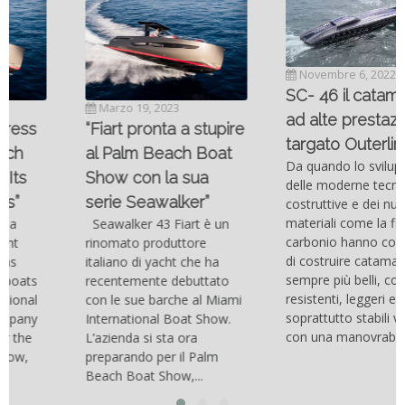
Novembre 6, 2022
SC- 46 il catamarano
Marzo 19, 2023
ad alte prestazioni
“Fiart pronta a stupire
targato Outerlimits.
al Palm Beach Boat
Da quando lo sviluppo
Show con la sua
delle moderne tecnologie
serie Seawalker”
costruttive e dei nuovi
materiali come la fibra di
Seawalker 43 Fiart è un
carbonio hanno consentito
rinomato produttore
di costruire catamarani
italiano di yacht che ha
sempre più belli, compatti,
recentemente debuttato
resistenti, leggeri e
con le sue barche al Miami
soprattutto stabili veloci
International Boat Show.
con una manovrabilità...
L’azienda si sta ora
preparando per il Palm
Beach Boat Show,...