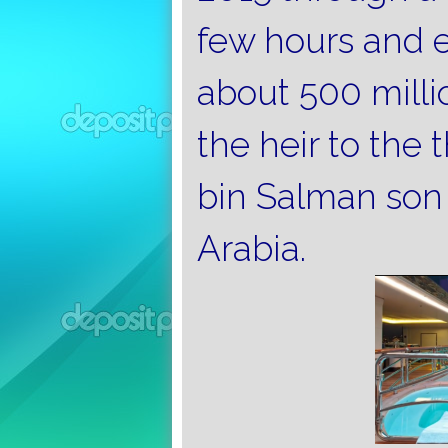
few hours and e
about 500 milli
the heir to th
bin Salman son
Arabia.