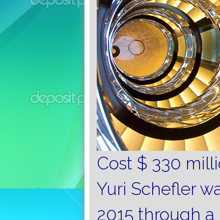
Cost $ 330 mill
Yuri Schefler w
2015 through a l