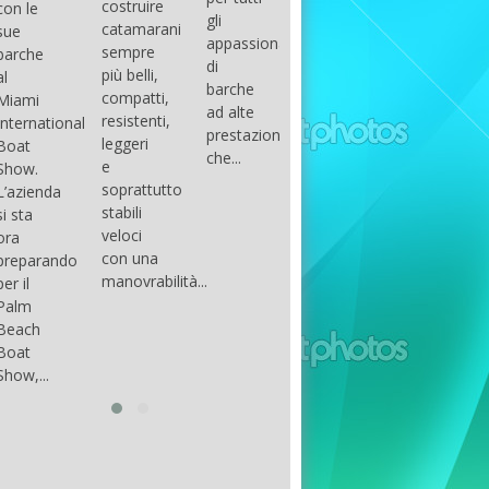
costruire
con le
done
gli
arranger
catamarani
sue
only if
appassionati
of all
sempre
barche
certain
di
parts of
più belli,
al
conditions
barche
the
compatti,
Miami
occur.
ad alte
group.
resistenti,
International
The
prestazioni,
The
leggeri
Boat
correct
che...
songs
e
Show.
syntax
in my
soprattutto
L’azienda
is
opinion
stabili
si sta
essential...
have...
veloci
ora
con una
preparando
manovrabilità...
per il
Palm
Beach
Boat
Show,...