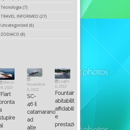
Tecnologia
(7)
TRAVEL INFORMED
(27)
Uncategorized
(6)
ZODIACO
(8)
Luglio
Marzo
Novembre
Aprile
6, 2022
19, 2023
6, 2022
25, 2016
Maggio
Fountain 38SC
“Fiart
SC-
8, 2016
SANTA
abitabilità,
pronta
Multiple
46 il
AND
affidabilità
a
choice
catamarano
THE
e
stupire
questions
ad
KING
prestazioni
al
on
alte
OF