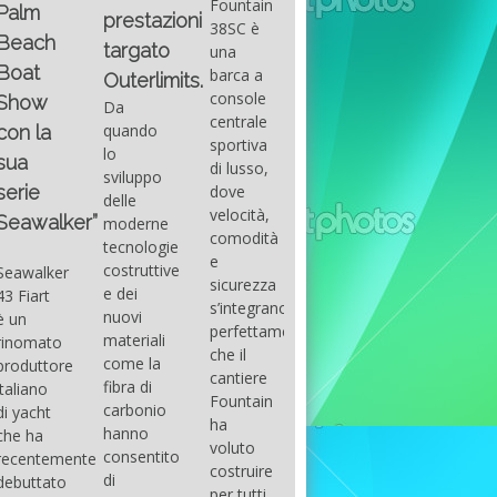
Fountain
Palm
basic
prestazioni
GUITAR
38SC è
Beach
excel
targato
una
Santana
Boat
With
barca a
band
Outerlimits.
this
console
that
Show
Da
fourth
centrale
had its
quando
con la
group
sportiva
maximum
lo
sua
of
di lusso,
consensu
sviluppo
questions
dove
serie
in the
delle
on
velocità,
early
Seawalker”
moderne
basic
comodità
seventies
tecnologie
excel
e
that
costruttive
Seawalker
prevailing
sicurezza
accompan
e dei
43 Fiart
intention
s’integrano
the
nuovi
è un
is to
perfettamente,
great
materiali
rinomato
draw
che il
musical
come la
produttore
attention
cantiere
talent
fibra di
italiano
to the
Fountain
Carlos
carbonio
di yacht
use of
ha
Santana,
hanno
che ha
sums of
voluto
guitarist,
consentito
recentemente
formulas
costruire
songwrite
di
debuttato
to be
per tutti
and