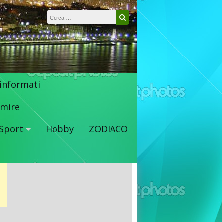
Ricerca per:
Cerca
 informati
mire
Sport
Hobby
ZODIACO