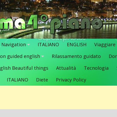
Navigation
ITALIANO
ENGLISH
Viaggiare
ion guided english
Rilassamento guidato
Dor
glish Beautiful things
Attualità
Tecnologia
ITALIANO
Diete
Privacy Policy