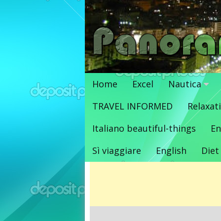
Vai
al
contenuto
Home
Excel
Nautica
TRAVEL INFORMED
Relaxat
Italiano beautiful-things
En
Sì viaggiare
English
Diet