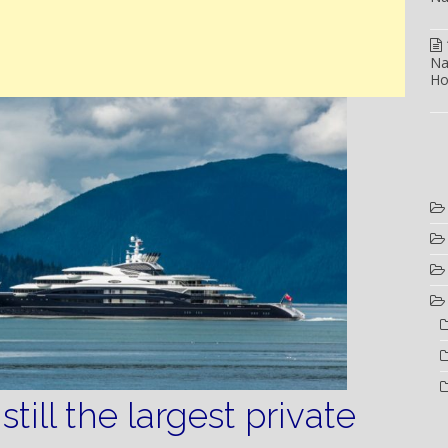
Na
Ho
still the largest private