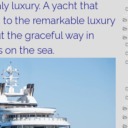
aly luxury.
A yacht that
t to the remarkable luxury
t the graceful way in
 on the sea.