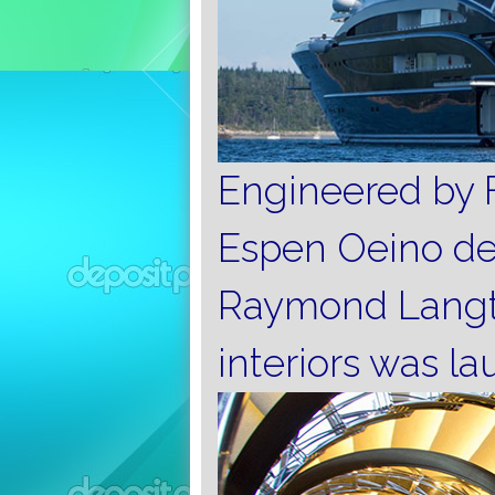
Engineered by F
Espen Oeino des
Raymond Langto
interiors was la